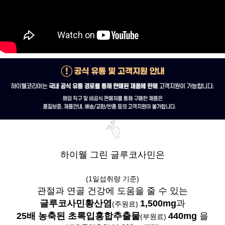
하이웰 그린 글루코사민은
(1일섭취량 기준)
관절과 연골 건강에 도움을 줄 수 있는
글루코사민황산염
1,500mg
과
(주원료)
25배 농축된 초록입홍합추출물
440mg
을
(부원료)