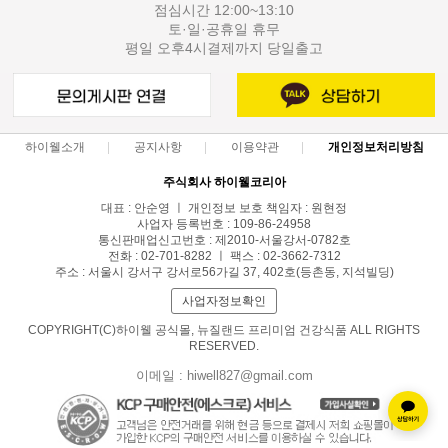
점심시간 12:00~13:10
토·일·공휴일 휴무
평일 오후4시결제까지 당일출고
하이웰소개
공지사항
이용약관
개인정보처리방침
주식회사 하이웰코리아
대표 : 안순영 ㅣ 개인정보 보호 책임자 : 원현정
사업자 등록번호 : 109-86-24958
통신판매업신고번호 : 제2010-서울강서-0782호
전화 : 02-701-8282 ㅣ 팩스 : 02-3662-7312
주소 : 서울시 강서구 강서로56가길 37, 402호(등촌동, 지석빌딩)
사업자정보확인
COPYRIGHT(C)하이웰 공식몰, 뉴질랜드 프리미엄 건강식품 ALL RIGHTS
RESERVED.
이메일 : hiwell827@gmail.com