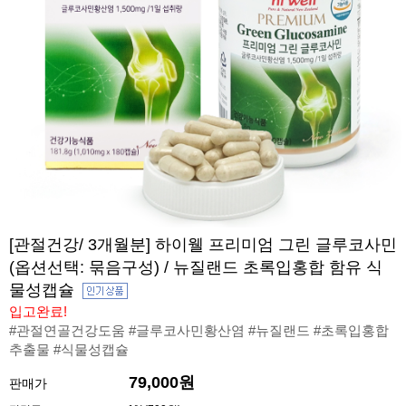
[관절건강/ 3개월분] 하이웰 프리미엄 그린 글루코사민
(옵션선택: 묶음구성) / 뉴질랜드 초록입홍합 함유 식
물성캡슐
입고완료!
#관절연골건강도움 #글루코사민황산염 #뉴질랜드 #초록입홍합
추출물 #식물성캡슐
79,000원
판매가