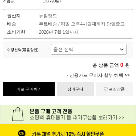
적립금
1%(790원)
원산지
뉴질랜드
배송
무료배송 / 평일 오후4시결제까지 당일출고
소비기한
2028년 7월 1일까지
수량선택(묶음할인)
0
총 상품 금액
원
· 신용카드 무이자 할부 혜택 >>
바로 구매하기
장바구니
관심상품