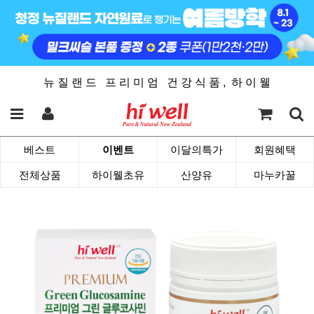
뉴 질 랜 드 프 리 미 엄 건 강 식 품 , 하 이 웰
베스트
이벤트
이달의특가
회원혜택
전체상품
하이웰초유
산양유
마누카꿀