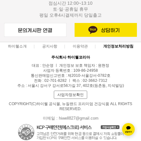
점심시간 12:00~13:10
토·일·공휴일 휴무
평일 오후4시결제까지 당일출고
하이웰소개
공지사항
이용약관
개인정보처리방침
주식회사 하이웰코리아
대표 : 안순영 ㅣ 개인정보 보호 책임자 : 원현정
사업자 등록번호 : 109-86-24958
통신판매업신고번호 : 제2010-서울강서-0782호
전화 : 02-701-8282 ㅣ 팩스 : 02-3662-7312
주소 : 서울시 강서구 강서로56가길 37, 402호(등촌동, 지석빌딩)
사업자정보확인
COPYRIGHT(C)하이웰 공식몰, 뉴질랜드 프리미엄 건강식품 ALL RIGHTS
RESERVED.
이메일 : hiwell827@gmail.com