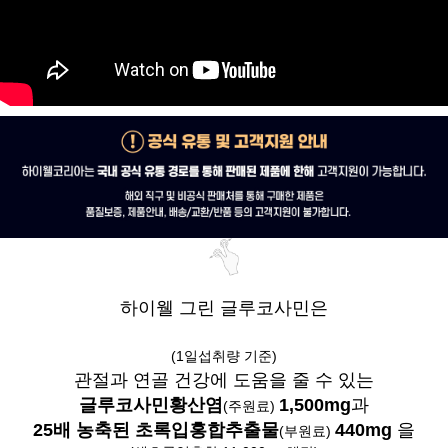
하이웰 그린 글루코사민은
(1일섭취량 기준)
관절과 연골 건강에 도움을 줄 수 있는
글루코사민황산염
1,500mg
과
(주원료)
25배 농축된 초록입홍합추출물
440mg
을
(부원료)