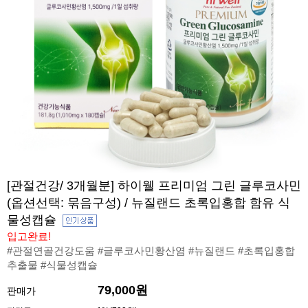
[관절건강/ 3개월분] 하이웰 프리미엄 그린 글루코사민
(옵션선택: 묶음구성) / 뉴질랜드 초록입홍합 함유 식
물성캡슐
입고완료!
#관절연골건강도움 #글루코사민황산염 #뉴질랜드 #초록입홍합
추출물 #식물성캡슐
79,000원
판매가