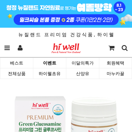
뉴 질 랜 드 프 리 미 엄 건 강 식 품 , 하 이 웰
베스트
이벤트
이달의특가
회원혜택
전체상품
하이웰초유
산양유
마누카꿀