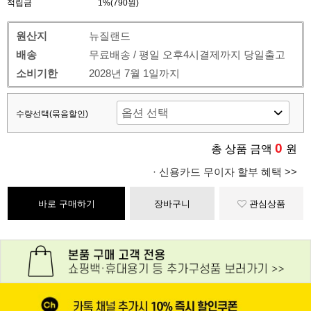
적립금
1%(790원)
원산지
뉴질랜드
배송
무료배송 / 평일 오후4시결제까지 당일출고
소비기한
2028년 7월 1일까지
수량선택(묶음할인)
0
총 상품 금액
원
· 신용카드 무이자 할부 혜택 >>
바로 구매하기
장바구니
관심상품