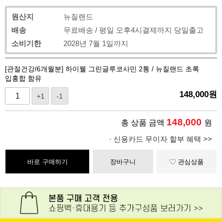
원산지
뉴질랜드
배송
무료배송 / 평일 오후4시결제까지 당일출고
소비기한
2028년 7월 1일까지
[관절건강/6개월분] 하이웰 그린글루코사민 2통 / 뉴질랜드 초록
입홍합 함유
148,000
원
+1
-1
148,000
총 상품 금액
원
· 신용카드 무이자 할부 혜택 >>
바로 구매하기
장바구니
관심상품