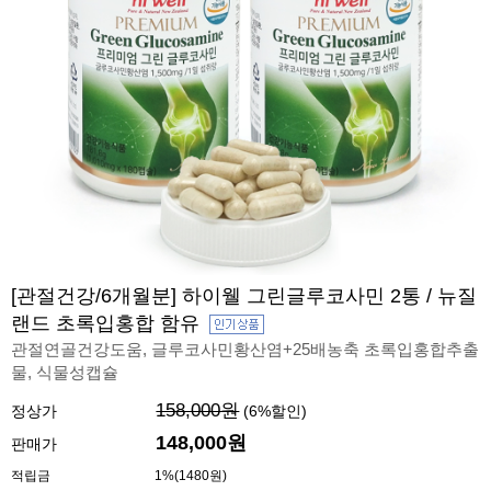
[관절건강/6개월분] 하이웰 그린글루코사민 2통 / 뉴질
랜드 초록입홍합 함유
관절연골건강도움, 글루코사민황산염+25배농축 초록입홍합추출
물, 식물성캡슐
158,000원
정상가
(
6
%할인)
148,000원
판매가
적립금
1%(1480원)