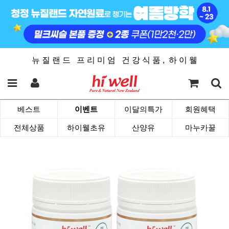
뉴 질 랜 드 프 리 미 엄 건 강 식 품 , 하 이 웰
베스트
이벤트
이달의특가
회원혜택
전체상품
하이웰초유
산양유
마누카꿀