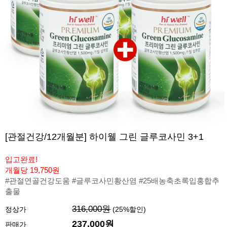
[관절건강/12개월분] 하이웰 그린 글루코사민 3+1
입고완료!
개월당 19,750원
#관절연골건강도움 #글루코사민황산염 #25배농축초록입홍합추
출물
316,000원
정상가
(
25
%할인)
237,000원
판매가