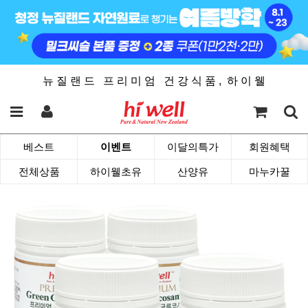
뉴 질 랜 드 프 리 미 엄 건 강 식 품 , 하 이 웰
베스트
이벤트
이달의특가
회원혜택
전체상품
하이웰초유
산양유
마누카꿀