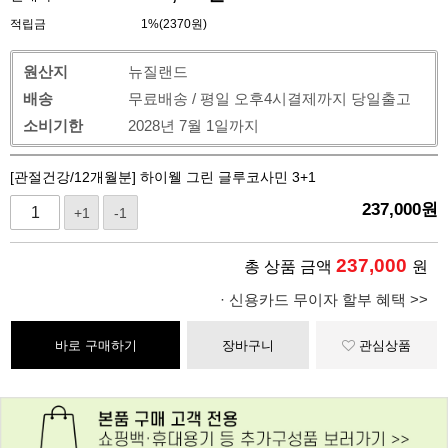
적립금
1%(2370원)
원산지
뉴질랜드
배송
무료배송 / 평일 오후4시결제까지 당일출고
소비기한
2028년 7월 1일까지
[관절건강/12개월분] 하이웰 그린 글루코사민 3+1
237,000
원
+1
-1
237,000
총 상품 금액
원
· 신용카드 무이자 할부 혜택 >>
바로 구매하기
장바구니
관심상품