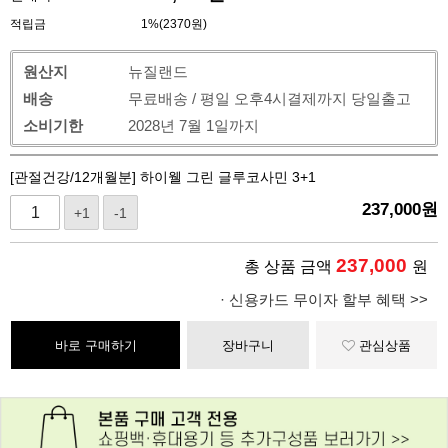
적립금
1%(2370원)
원산지
뉴질랜드
배송
무료배송 / 평일 오후4시결제까지 당일출고
소비기한
2028년 7월 1일까지
[관절건강/12개월분] 하이웰 그린 글루코사민 3+1
237,000
원
+1
-1
237,000
총 상품 금액
원
· 신용카드 무이자 할부 혜택 >>
바로 구매하기
장바구니
관심상품