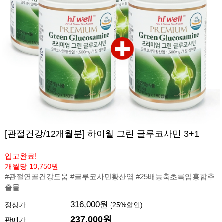
[관절건강/12개월분] 하이웰 그린 글루코사민 3+1
입고완료!
개월당 19,750원
#관절연골건강도움 #글루코사민황산염 #25배농축초록입홍합추
출물
316,000원
정상가
(
25
%할인)
237,000원
판매가