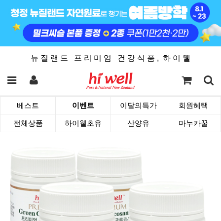
뉴 질 랜 드 프 리 미 엄 건 강 식 품 , 하 이 웰
베스트
이벤트
이달의특가
회원혜택
전체상품
하이웰초유
산양유
마누카꿀