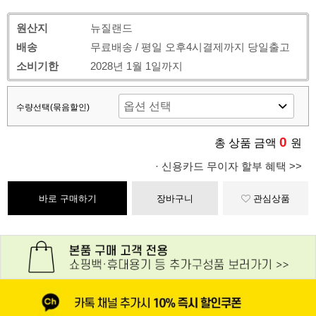
원산지
뉴질랜드
배송
무료배송 / 평일 오후4시결제까지 당일출고
소비기한
2028년 1월 1일까지
수량선택(묶음할인)
0
총 상품 금액
원
· 신용카드 무이자 할부 혜택 >>
바로 구매하기
장바구니
관심상품