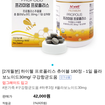
[2개월분] 하이웰 프로폴리스 츄어블 180정 - 1일 플라
보노이드30mg/ 구강항균도움
업그레이드 입고
#온가족 #구강항균도움 #하루3정 #플라보노이드30mg
42,000원
판매가
적립금
1%(420원)