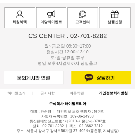
회원혜택
이달의이벤트
고객센터
샘플신청
CS CENTER : 02-701-8282
월~금요일 09:30~17:00
점심시간 12:00~13:10
토·일·공휴일 휴무
평일 오후4시결제까지 당일출고
하이웰소개
공지사항
이용약관
개인정보처리방침
주식회사 하이웰코리아
대표 : 안순영 ㅣ 개인정보 보호 책임자 : 원현정
사업자 등록번호 : 109-86-24958
통신판매업신고번호 : 제2010-서울강서-0782호
전화 : 02-701-8282 ㅣ 팩스 : 02-3662-7312
주소 : 서울시 강서구 강서로56가길 37, 402호(등촌동, 지석빌딩)