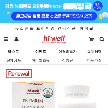
뉴 질 랜 드 프 리 미 엄 건 강 식 품 , 하 이 웰
베스트
이벤트
이달의특가
회원혜택
전체상품
하이웰초유
산양유
마누카꿀