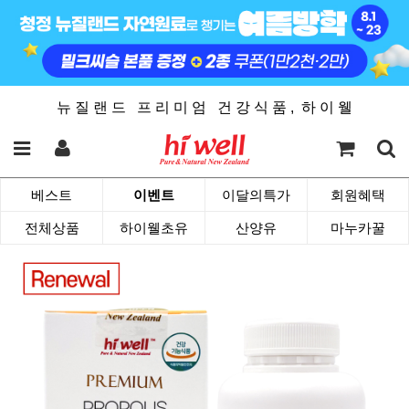
뉴 질 랜 드 프 리 미 엄 건 강 식 품 , 하 이 웰
베스트
이벤트
이달의특가
회원혜택
전체상품
하이웰초유
산양유
마누카꿀