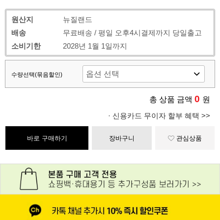
원산지
뉴질랜드
배송
무료배송 / 평일 오후4시결제까지 당일출고
소비기한
2028년 1월 1일까지
수량선택(묶음할인)
0
총 상품 금액
원
· 신용카드 무이자 할부 혜택 >>
바로 구매하기
장바구니
관심상품