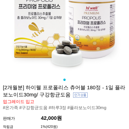
[2개월분] 하이웰 프로폴리스 츄어블 180정 - 1일 플라
보노이드30mg/ 구강항균도움
업그레이드 입고
#온가족 #구강항균도움 #하루3정 #플라보노이드30mg
42,000원
판매가
적립금
1%(420원)