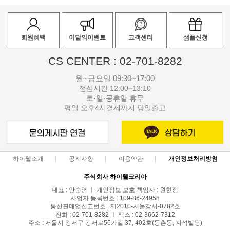
회원혜택
이달의이벤트
고객센터
샘플신청
CS CENTER : 02-701-8282
월~금요일 09:30~17:00
점심시간 12:00~13:10
토·일·공휴일 휴무
평일 오후4시결제까지 당일출고
하이웰소개
공지사항
이용약관
개인정보처리방침
주식회사 하이웰코리아
대표 : 안순영 ㅣ 개인정보 보호 책임자 : 원현정
사업자 등록번호 : 109-86-24958
통신판매업신고번호 : 제2010-서울강서-0782호
전화 : 02-701-8282 ㅣ 팩스 : 02-3662-7312
주소 : 서울시 강서구 강서로56가길 37, 402호(등촌동, 지석빌딩)