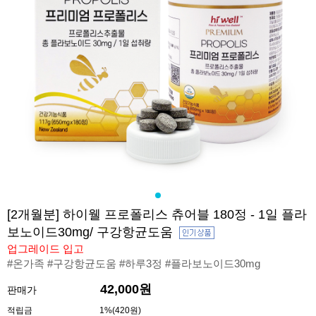
[2개월분] 하이웰 프로폴리스 츄어블 180정 - 1일 플라
보노이드30mg/ 구강항균도움
업그레이드 입고
#온가족 #구강항균도움 #하루3정 #플라보노이드30mg
42,000원
판매가
적립금
1%(420원)