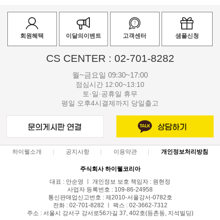
회원혜택
이달의이벤트
고객센터
샘플신청
CS CENTER : 02-701-8282
월~금요일 09:30~17:00
점심시간 12:00~13:10
토·일·공휴일 휴무
평일 오후4시결제까지 당일출고
하이웰소개
공지사항
이용약관
개인정보처리방침
주식회사 하이웰코리아
대표 : 안순영 ㅣ 개인정보 보호 책임자 : 원현정
사업자 등록번호 : 109-86-24958
통신판매업신고번호 : 제2010-서울강서-0782호
전화 : 02-701-8282 ㅣ 팩스 : 02-3662-7312
주소 : 서울시 강서구 강서로56가길 37, 402호(등촌동, 지석빌딩)