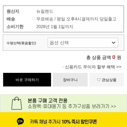
원산지
뉴질랜드
배송
무료배송 / 평일 오후4시결제까지 당일출고
소비기한
2028년 1월 1일까지
수량선택(묶음할인)
0
총 상품 금액
원
· 신용카드 무이자 할부 혜택 >>
바로 구매하기
장바구니
관심상품