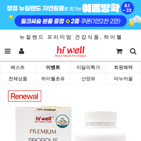
뉴 질 랜 드 프 리 미 엄 건 강 식 품 , 하 이 웰
베스트
이벤트
이달의특가
회원혜택
전체상품
하이웰초유
산양유
마누카꿀