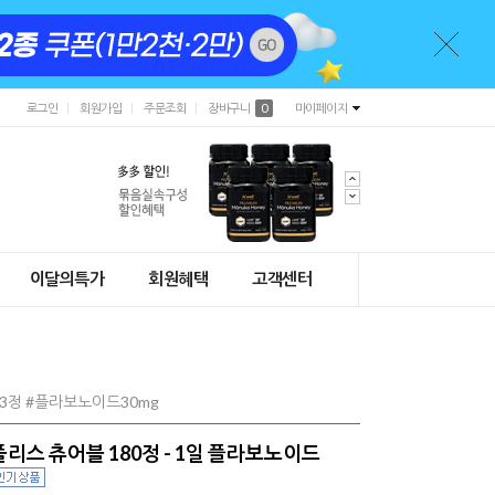
로그인
회원가입
주문조회
장바구니
0
마이페이지
이달의특가
회원혜택
고객센터
3정 #플라보노이드30mg
폴리스 츄어블 180정 - 1일 플라보노이드