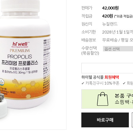
판매가
42,000원
적립금
420원
(*최종 적립금
원산지
뉴질랜드
소비기한
2028년 1월 1일
배송정보
무료배송 / 평일
수량선택
(묶음할인)
하이웰 공식몰
회원혜택
✔ 카톡친구시 10%쿠폰
✔ 회
바로구매