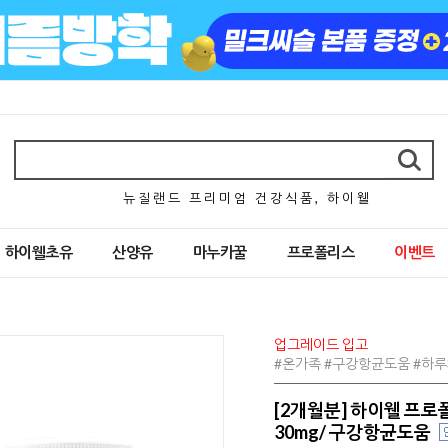
뉴 질 랜 드 프 리 미 엄 건 강 식 품 , 하 이 웰
하이웰초유
산양유
마누카꿀
프로폴리스
이벤트
업그레이드 입고
#온가족 #구강항균도움 #하루
[2개월분] 하이웰 프로
30mg/ 구강항균도움