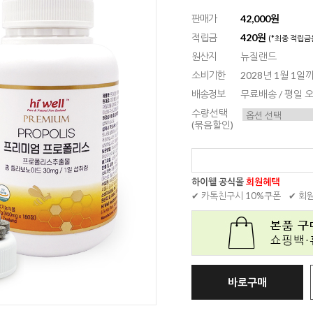
판매가
42,000원
적립금
420원
(*최종 적립금
원산지
뉴질랜드
소비기한
2028년 1월 1일
배송정보
무료배송 / 평일
수량선택
(묶음할인)
하이웰 공식몰
회원혜택
✔ 카톡친구시 10%쿠폰
✔ 회
바로구매