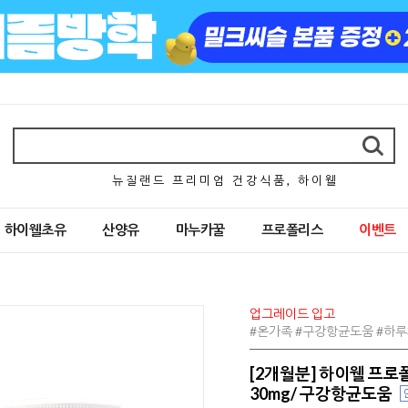
뉴 질 랜 드 프 리 미 엄 건 강 식 품 , 하 이 웰
하이웰초유
산양유
마누카꿀
프로폴리스
이벤트
업그레이드 입고
#온가족 #구강항균도움 #하루
[2개월분] 하이웰 프로
30mg/ 구강항균도움