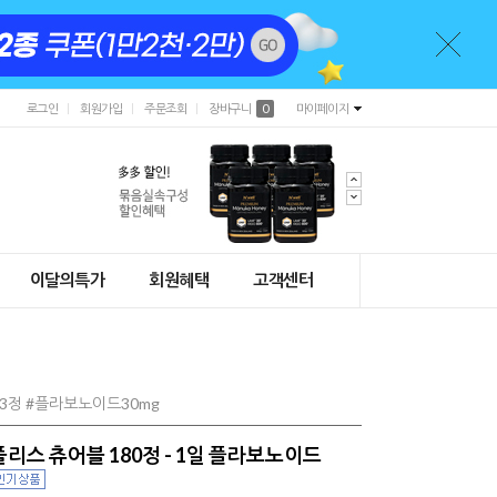
로그인
회원가입
주문조회
장바구니
0
마이페이지
이달의특가
회원혜택
고객센터
3정 #플라보노이드30mg
폴리스 츄어블 180정 - 1일 플라보노이드