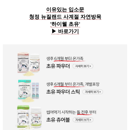
이유있는 입소문
청정 뉴질랜드 사계절 자연방목
'
하이웰 초유'
▶
바로가기