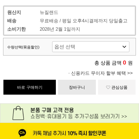
원산지
뉴질랜드
배송
무료배송 / 평일 오후4시결제까지 당일출고
소비기한
2028년 2월 1일까지
수량선택(묶음할인)
0
총 상품 금액
원
· 신용카드 무이자 할부 혜택 >>
바로 구매하기
장바구니
관심상품