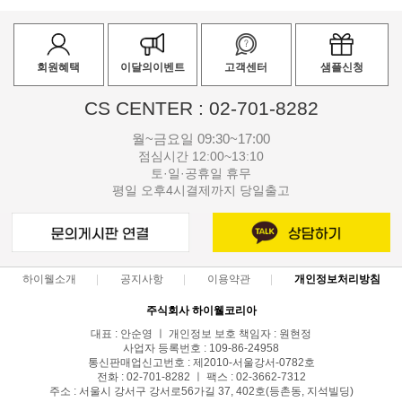
회원혜택
이달의이벤트
고객센터
샘플신청
CS CENTER : 02-701-8282
월~금요일 09:30~17:00
점심시간 12:00~13:10
토·일·공휴일 휴무
평일 오후4시결제까지 당일출고
하이웰소개
공지사항
이용약관
개인정보처리방침
주식회사 하이웰코리아
대표 : 안순영 ㅣ 개인정보 보호 책임자 : 원현정
사업자 등록번호 : 109-86-24958
통신판매업신고번호 : 제2010-서울강서-0782호
전화 : 02-701-8282 ㅣ 팩스 : 02-3662-7312
주소 : 서울시 강서구 강서로56가길 37, 402호(등촌동, 지석빌딩)