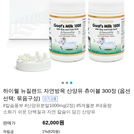
하이웰 뉴질랜드 자연방목 산양유 츄어블 300정 (옵션
선택: 묶음구성)
#칼슘풍부 #산양유분말1000mg(2정) #5개월분 #대용량
소화가 쉬운 단백질과 자연 칼슘이 담긴 산양유
62,000원
판매가
적립금
1%(620원)