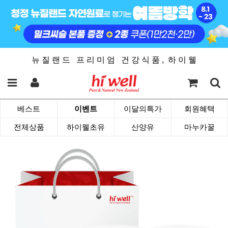
뉴 질 랜 드 프 리 미 엄 건 강 식 품 , 하 이 웰
베스트
이벤트
이달의특가
회원혜택
전체상품
하이웰초유
산양유
마누카꿀