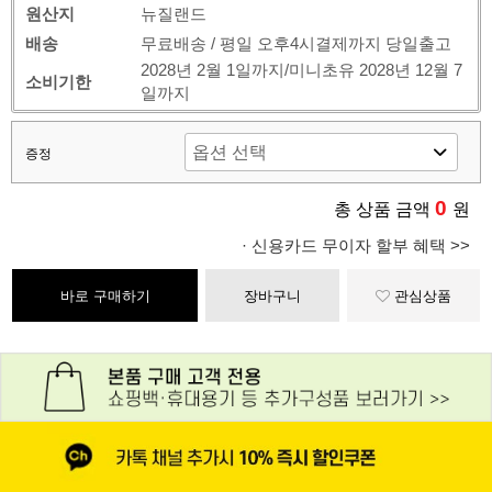
원산지
뉴질랜드
배송
무료배송 / 평일 오후4시결제까지 당일출고
2028년 2월 1일까지/미니초유 2028년 12월 7
소비기한
일까지
증정
0
총 상품 금액
원
· 신용카드 무이자 할부 혜택 >>
바로 구매하기
장바구니
관심상품