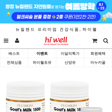
뉴 질 랜 드 프 리 미 엄 건 강 식 품 , 하 이 웰
베스트
이벤트
이달의특가
회원혜택
전체상품
하이웰초유
산양유
마누카꿀