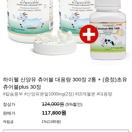
하이웰 산양유 츄어블 대용량 300정 2통 + (증정)초유
츄어블plus 30정
#칼슘풍부 #산양유분말1000mg(2정) #10개월분 #대용량
124,000원
정상가
(
5
%할인)
117,800원
판매가
적립금
1%(1180원)