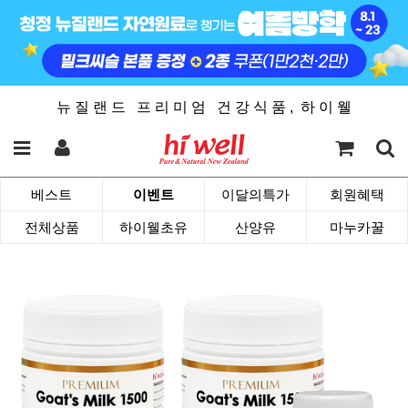
뉴 질 랜 드 프 리 미 엄 건 강 식 품 , 하 이 웰
베스트
이벤트
이달의특가
회원혜택
전체상품
하이웰초유
산양유
마누카꿀