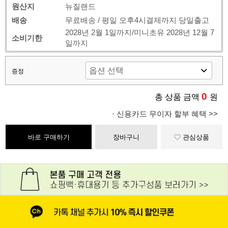
원산지
뉴질랜드
배송
무료배송 / 평일 오후4시결제까지 당일출고
2028년 2월 1일까지/미니초유 2028년 12월 7
소비기한
일까지
증정
0
총 상품 금액
원
· 신용카드 무이자 할부 혜택 >>
바로 구매하기
장바구니
관심상품