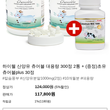
하이웰 산양유 츄어블 대용량 300정 2통 + (증정)초유
츄어블plus 30정
#칼슘풍부 #산양유분말1000mg(2정) #10개월분 #대용량
124,000원
정상가
(
5
%할인)
117,800원
판매가
적립금
1%(1180원)