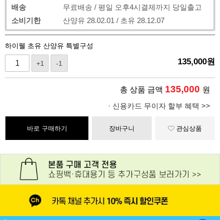
배송
무료배송 / 평일 오후4시결제까지 당일출고
소비기한
산양유 28.02.01 / 초유 28.12.07
하이웰 초유 산양유 특별구성
135,000
원
+1
-1
135,000
총 상품 금액
원
· 신용카드 무이자 할부 혜택 >>
바로 구매하기
장바구니
관심상품