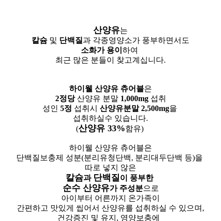
산양유
는
칼슘
및
단백질
과 각종영양소가 풍부하면서도
소화가 용이
하여
최근 많은 분들이 찾고계십니다.
하이웰 산양유 츄어블
은
2정당
산양유 분말
1,000mg
섭취
성인
5정
섭취시
산양유분말 2,500mg
을
섭취하실수 있습니다.
산양유 33%
(
함유)
하이웰 산양유 츄어블은
단백질보충제 성분(분리유청단백, 분리대두단백 등)을
따로 넣지 않은
칼슘
단백질
과
이 풍부한
순수 산양유
가 주성분
으로
아이부터 어른까지 온가족이
간편하고 맛있게 씹어서 산양유를 섭취하실 수 있으며,
건강증진 및 유지, 영양보충에