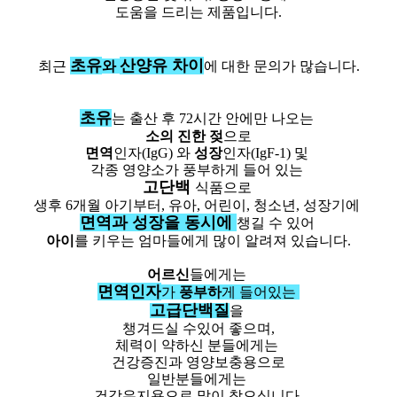
도움을 드리는 제품입니다.
초유
산양유 차이
최근
와
에 대한 문의가 많습니다.
초유
는 출산 후 72시간 안에만 나오는
소의 진한 젖
으로
면역
인자(IgG) 와
성장
인자(IgF-1) 및
각종 영양소가 풍부하게 들어 있는
고단백
식품으로
생후 6개월 아기부터, 유아, 어린이, 청소년, 성장기에
면역과 성장을 동시에
챙길 수 있어
아이
를 키우는 엄마들에게 많이 알려져 있습니다.
어르신
들에게는
면역인자
가
풍부하
게 들어있는
고급단백질
을
챙겨드실 수있어 좋으며,
체력이 약하신 분들에게는
건강증진과 영양보충용으로
일반분들에게는
건강유지용으로 많이 찾으십니다.