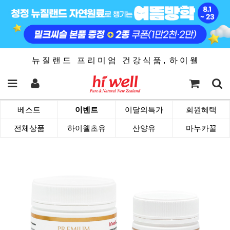
뉴 질 랜 드 프 리 미 엄 건 강 식 품 , 하 이 웰
베스트
이벤트
이달의특가
회원혜택
전체상품
하이웰초유
산양유
마누카꿀