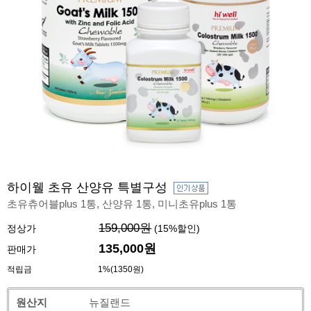
하이웰 초유 산양유 특별구성
초유츄어블plus 1통, 산양유 1통, 미니초유plus 1통
159,000원
정상가
(
15
%할인)
135,000원
판매가
적립금
1%(1350원)
원산지
뉴질랜드