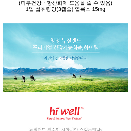
(피부건강ㆍ항산화에 도움을 줄 수 있음)
1일 섭취량당(3캡슐) 엽록소 15mg