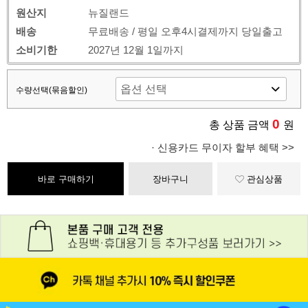
원산지
뉴질랜드
배송
무료배송 / 평일 오후4시결제까지 당일출고
소비기한
2027년 12월 1일까지
수량선택(묶음할인)
0
총 상품 금액
원
· 신용카드 무이자 할부 혜택 >>
바로 구매하기
장바구니
관심상품