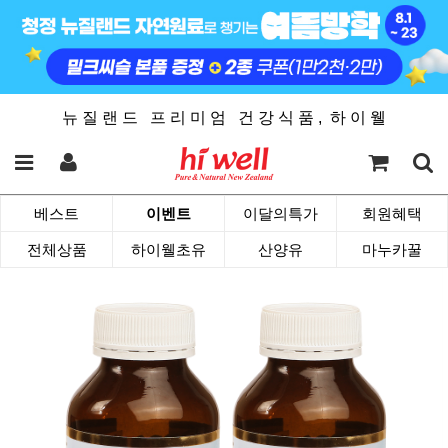
뉴 질 랜 드 프 리 미 엄 건 강 식 품 , 하 이 웰
베스트
이벤트
이달의특가
회원혜택
전체상품
하이웰초유
산양유
마누카꿀