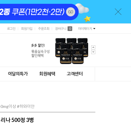
로그인
회원가입
주문조회
장바구니
0
마이페이지
이달의특가
회원혜택
고객센터
40mg이상 #하와이안
나 500정 3병