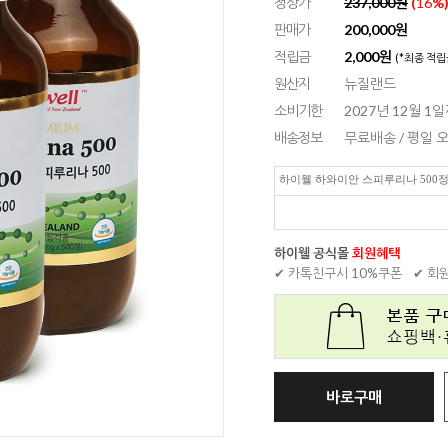
정상가
237,000원
(
16
%
판매가
200,000원
적립금
2,000원
(*최종 적립
원산지
뉴질랜드
소비기한
2027년 12월 1
배송정보
무료배송 / 평일
하이웰 하와이안 스피루리나 500정
하이웰 공식몰
회원혜택
✔ 카톡친구시 10%쿠폰
✔ 회
바로구매