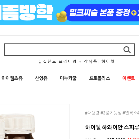
뉴 질 랜 드 프 리 미 엄 건 강 식 품 , 하 이 웰
하이웰초유
산양유
마누카꿀
프로폴리스
이벤트
#대용량 #3중기능성 #엽록소
하이웰 하와이안 스피루리