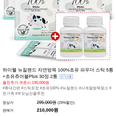
하이웰 뉴질랜드 자연방목 100%초유 파우더 스틱 5통
+초유츄어블Plus 30정 2통
플친추가 쿠폰시 190,000원
#휴대간편 #스틱포장 #초유100% #뉴질랜드 #사계절방목젖소 #
온가족 #부모님선물추천
295,000원
정상가
(
29
%할인)
210,000원
판매가