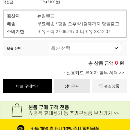
적립금
1%(2100원)
원산지
뉴질랜드
배송
무료배송 / 평일 오후4시결제까지 당일출고
소비기한
초유스틱 27.06.24 / 미니초유 28.12.07
보틀 선택
0
총 상품 금액
원
· 신용카드 무이자 할부 혜택 >>
바로 구매하기
장바구니
관심상품