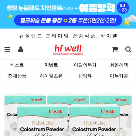
뉴 질 랜 드 프 리 미 엄 건 강 식 품 , 하 이 웰
베스트
이벤트
이달의특가
회원혜택
전체상품
하이웰초유
산양유
마누카꿀