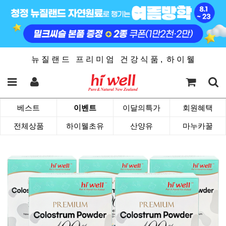
뉴 질 랜 드 프 리 미 엄 건 강 식 품 , 하 이 웰
베스트
이벤트
이달의특가
회원혜택
전체상품
하이웰초유
산양유
마누카꿀