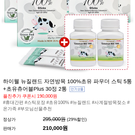
하이웰 뉴질랜드 자연방목 100%초유 파우더 스틱 5통
+초유츄어블Plus 30정 2통
플친추가 쿠폰시 190,000원
#휴대간편 #스틱포장 #초유100% #뉴질랜드 #사계절방목젖소 #
온가족 #부모님선물추천
295,000원
정상가
(
29
%할인)
210,000원
판매가