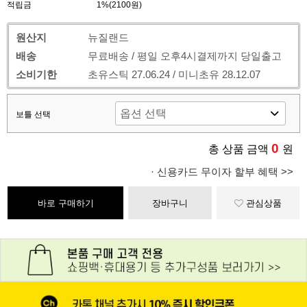
적립금
1%(2100원)
원산지
뉴질랜드
배송
무료배송 / 평일 오후4시결제까지 당일출고
소비기한
초유스틱 27.06.24 / 미니초유 28.12.07
보틀 선택
0
총 상품 금액
원
· 신용카드 무이자 할부 혜택 >>
바로 구매하기
장바구니
관심상품