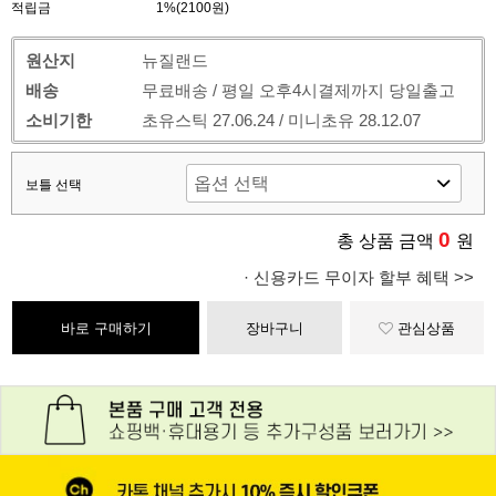
적립금
1%(2100원)
원산지
뉴질랜드
배송
무료배송 / 평일 오후4시결제까지 당일출고
소비기한
초유스틱 27.06.24 / 미니초유 28.12.07
보틀 선택
0
총 상품 금액
원
· 신용카드 무이자 할부 혜택 >>
바로 구매하기
장바구니
관심상품