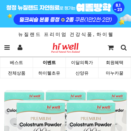
뉴 질 랜 드 프 리 미 엄 건 강 식 품 , 하 이 웰
베스트
이벤트
이달의특가
회원혜택
전체상품
하이웰초유
산양유
마누카꿀