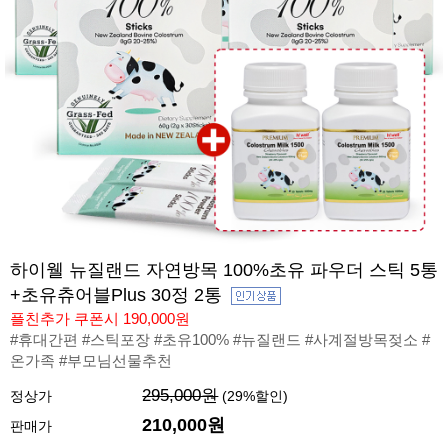
하이웰 뉴질랜드 자연방목 100%초유 파우더 스틱 5통
+초유츄어블Plus 30정 2통
플친추가 쿠폰시 190,000원
#휴대간편 #스틱포장 #초유100% #뉴질랜드 #사계절방목젖소 #
온가족 #부모님선물추천
295,000원
정상가
(
29
%할인)
210,000원
판매가