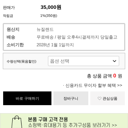
35,000원
판매가
적립금
1%(350원)
원산지
뉴질랜드
배송
무료배송 / 평일 오후4시결제까지 당일출고
소비기한
2028년 1월 1일까지
수량선택(묶음할인)
0
총 상품 금액
원
· 신용카드 무이자 할부 혜택 >>
바로 구매하기
장바구니
관심상품