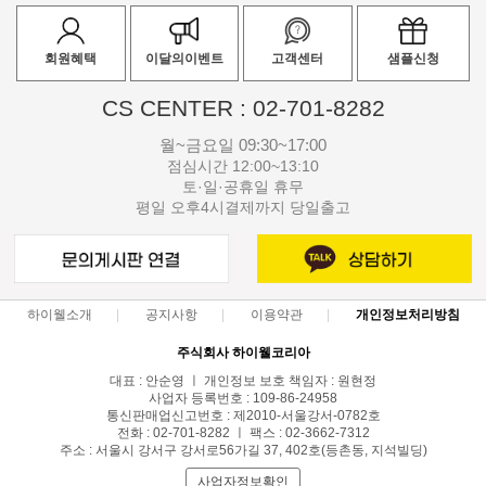
회원혜택
이달의이벤트
고객센터
샘플신청
CS CENTER : 02-701-8282
월~금요일 09:30~17:00
점심시간 12:00~13:10
토·일·공휴일 휴무
평일 오후4시결제까지 당일출고
하이웰소개
공지사항
이용약관
개인정보처리방침
주식회사 하이웰코리아
대표 : 안순영 ㅣ 개인정보 보호 책임자 : 원현정
사업자 등록번호 : 109-86-24958
통신판매업신고번호 : 제2010-서울강서-0782호
전화 : 02-701-8282 ㅣ 팩스 : 02-3662-7312
주소 : 서울시 강서구 강서로56가길 37, 402호(등촌동, 지석빌딩)
사업자정보확인