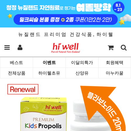
뉴 질 랜 드 프 리 미 엄 건 강 식 품 , 하 이 웰
베스트
이벤트
이달의특가
회원혜택
전체상품
하이웰초유
산양유
마누카꿀