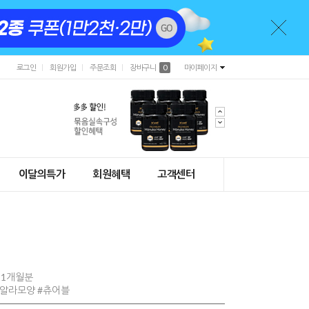
로그인
회원가입
주문조회
장바구니
0
마이페이지
이달의특가
회원혜택
고객센터
 1개월분
코알라모양 #츄어블