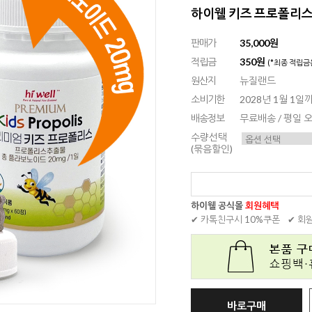
하이웰 키즈 프로폴리스 
판매가
35,000원
적립금
350원
(*최종 적립금
원산지
뉴질랜드
소비기한
2028년 1월 1일
배송정보
무료배송 / 평일
수량선택
(묶음할인)
하이웰 공식몰
회원혜택
✔ 카톡친구시 10%쿠폰
✔ 회
바로구매