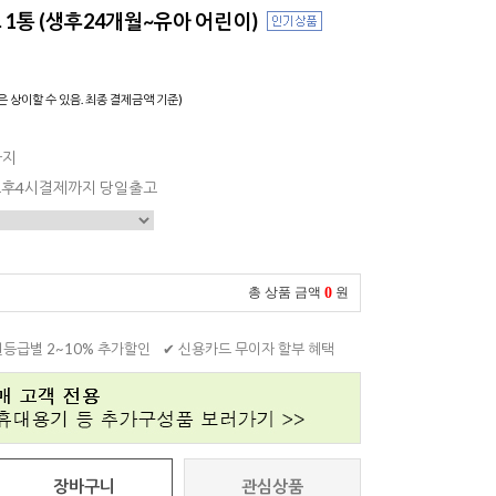
1통 (생후24개월~유아 어린이)
은 상이할 수 있음. 최종 결제금액 기준)
까지
 오후4시결제까지 당일출고
0
총 상품 금액
원
원등급별 2~10% 추가할인
✔ 신용카드 무이자 할부 혜택
장바구니
관심상품