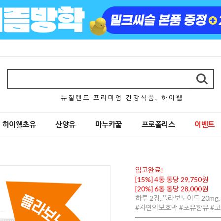
뉴 질 랜 드 프 리 미 엄 건 강 식 품 , 하 이 웰
하이웰초유
산양유
마누카꿀
프로폴리스
이벤트
입고완료!
[15%] 4통 통당 29,750원
[20%] 6통 통당 28,000원
하루 2정,플라보노이드 20mg,
#자연의보호막 #초유함유 #