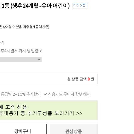
1통 (생후24개월~유아 어린이)
은 상이할 수 있음. 최종 결제금액 기준)
까지
 오후4시결제까지 당일출고
0
총 상품 금액
원
원등급별 2~10% 추가할인
✔ 신용카드 무이자 할부 혜택
장바구니
관심상품