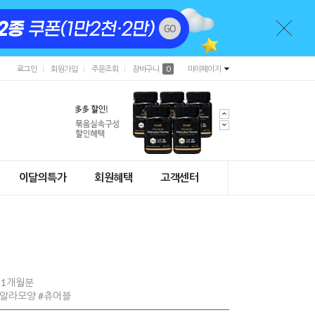
로그인
회원가입
주문조회
장바구니
0
마이페이지
이달의특가
회원혜택
고객센터
 1개월분
코알라모양 #츄어블