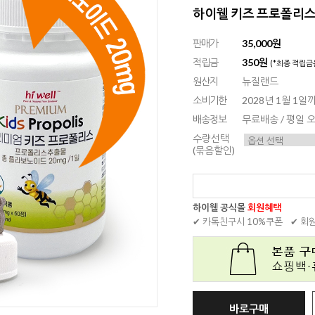
하이웰 키즈 프로폴리스 
판매가
35,000원
적립금
350원
(*최종 적립금
원산지
뉴질랜드
소비기한
2028년 1월 1일
배송정보
무료배송 / 평일
수량선택
(묶음할인)
하이웰 공식몰
회원혜택
✔ 카톡친구시 10%쿠폰
✔ 회
바로구매