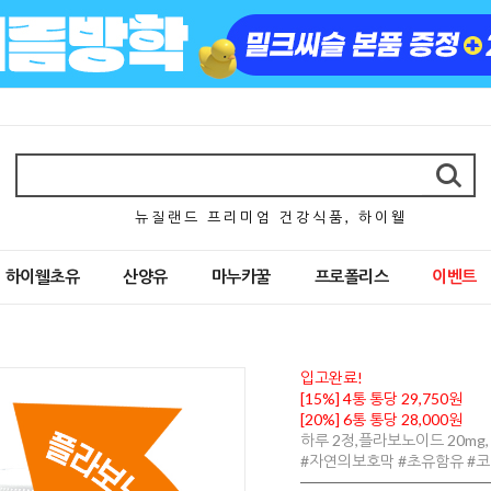
뉴 질 랜 드 프 리 미 엄 건 강 식 품 , 하 이 웰
하이웰초유
산양유
마누카꿀
프로폴리스
이벤트
입고완료!
[15%] 4통 통당 29,750원
[20%] 6통 통당 28,000원
하루 2정,플라보노이드 20mg,
#자연의보호막 #초유함유 #