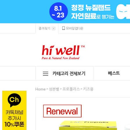
즐겨찾기
모바일앱다운
베스트
카테고리 전체보기
>
>
>
Home
성분별
프로폴리스
키즈용