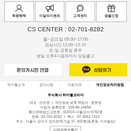
회원혜택
이달의이벤트
고객센터
샘플신청
CS CENTER : 02-701-8282
월~금요일 09:30~17:00
점심시간 12:00~13:10
토·일·공휴일 휴무
평일 오후4시결제까지 당일출고
하이웰소개
공지사항
이용약관
개인정보처리방침
주식회사 하이웰코리아
대표 : 안순영 ㅣ 개인정보 보호 책임자 : 원현정
사업자 등록번호 : 109-86-24958
통신판매업신고번호 : 제2010-서울강서-0782호
전화 : 02-701-8282 ㅣ 팩스 : 02-3662-7312
주소 : 서울시 강서구 강서로56가길 37, 402호(등촌동, 지석빌딩)
사업자정보확인