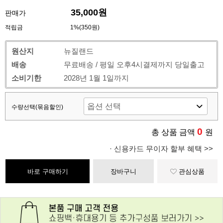
35,000원
판매가
적립금
1%(350원)
원산지
뉴질랜드
배송
무료배송 / 평일 오후4시결제까지 당일출고
소비기한
2028년 1월 1일까지
수량선택(묶음할인)
0
총 상품 금액
원
· 신용카드 무이자 할부 혜택 >>
바로 구매하기
장바구니
관심상품