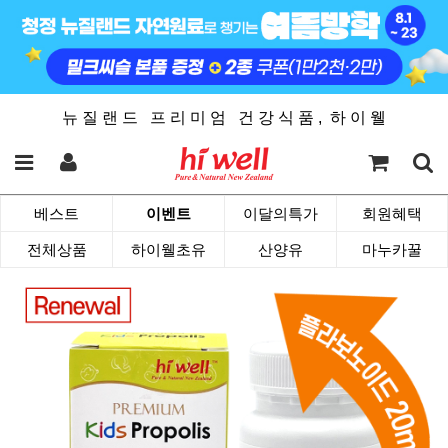
뉴 질 랜 드 프 리 미 엄 건 강 식 품 , 하 이 웰
베스트
이벤트
이달의특가
회원혜택
전체상품
하이웰초유
산양유
마누카꿀