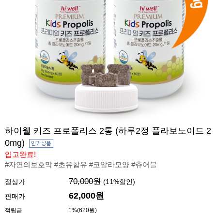
하이웰 키즈 프로폴리스 2통 (하루2정 플라보노이드 2
0mg)
입고완료!
#자연의보호막 #초유함유 #코알라모양 #츄어블
70,000원
정상가
(
11
%할인)
62,000원
판매가
적립금
1%(620원)