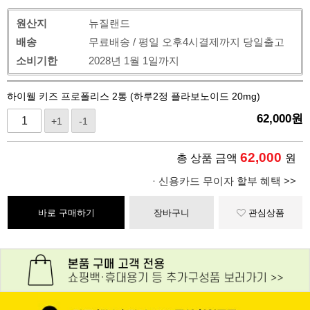
원산지
뉴질랜드
배송
무료배송 / 평일 오후4시결제까지 당일출고
소비기한
2028년 1월 1일까지
하이웰 키즈 프로폴리스 2통 (하루2정 플라보노이드 20mg)
62,000
원
+1
-1
62,000
총 상품 금액
원
· 신용카드 무이자 할부 혜택 >>
바로 구매하기
장바구니
관심상품