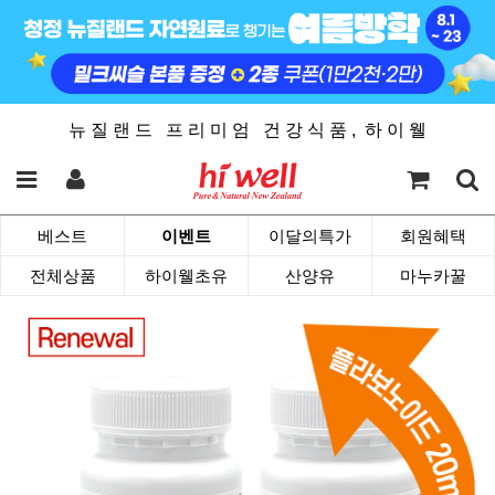
뉴 질 랜 드 프 리 미 엄 건 강 식 품 , 하 이 웰
베스트
이벤트
이달의특가
회원혜택
전체상품
하이웰초유
산양유
마누카꿀