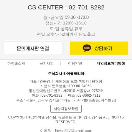
CS CENTER : 02-701-8282
월~금요일 09:30~17:00
점심시간 12:00~13:10
토·일·공휴일 휴무
평일 오후4시결제까지 당일출고
하이웰소개
공지사항
이용약관
개인정보처리방침
주식회사 하이웰코리아
대표 : 안순영 ㅣ 개인정보 보호 책임자 : 원현정
사업자 등록번호 : 109-86-24958
통신판매업신고번호 : 제2010-서울강서-0782호
전화 : 02-701-8282 ㅣ 팩스 : 02-3662-7312
주소 : 서울시 강서구 강서로56가길 37, 402호(등촌동, 지석빌딩)
사업자정보확인
COPYRIGHT(C)하이웰 공식몰, 뉴질랜드 프리미엄 건강식품 ALL RIGHTS
RESERVED.
이메일 : hiwell827@gmail.com