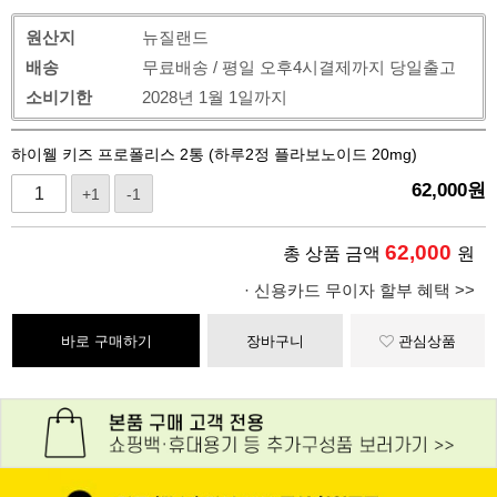
원산지
뉴질랜드
배송
무료배송 / 평일 오후4시결제까지 당일출고
소비기한
2028년 1월 1일까지
하이웰 키즈 프로폴리스 2통 (하루2정 플라보노이드 20mg)
62,000
원
+1
-1
62,000
총 상품 금액
원
· 신용카드 무이자 할부 혜택 >>
바로 구매하기
장바구니
관심상품