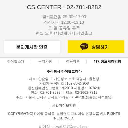
CS CENTER : 02-701-8282
월~금요일 09:30~17:00
점심시간 12:00~13:10
토·일·공휴일 휴무
평일 오후4시결제까지 당일출고
하이웰소개
공지사항
이용약관
개인정보처리방침
주식회사 하이웰코리아
대표 : 안순영 ㅣ 개인정보 보호 책임자 : 원현정
사업자 등록번호 : 109-86-24958
통신판매업신고번호 : 제2010-서울강서-0782호
전화 : 02-701-8282 ㅣ 팩스 : 02-3662-7312
주소 : 서울시 강서구 강서로56가길 37, 402호(등촌동, 지석빌딩)
사업자정보확인
COPYRIGHT(C)하이웰 공식몰, 뉴질랜드 프리미엄 건강식품 ALL RIGHTS
RESERVED.
이메일 : hiwell827@gmail.com