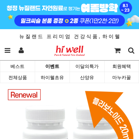
뉴 질 랜 드 프 리 미 엄 건 강 식 품 , 하 이 웰
베스트
이벤트
이달의특가
회원혜택
전체상품
하이웰초유
산양유
마누카꿀