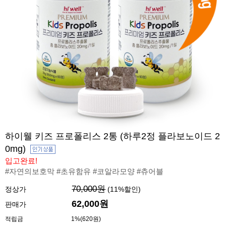
하이웰 키즈 프로폴리스 2통 (하루2정 플라보노이드 2
0mg)
입고완료!
#자연의보호막 #초유함유 #코알라모양 #츄어블
70,000원
정상가
(
11
%할인)
62,000원
판매가
적립금
1%(620원)