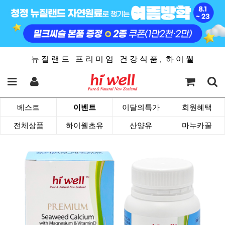
뉴 질 랜 드 프 리 미 엄 건 강 식 품 , 하 이 웰
베스트
이벤트
이달의특가
회원혜택
전체상품
하이웰초유
산양유
마누카꿀