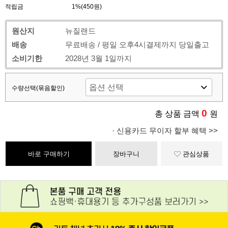
적립금
1%(450원)
원산지
뉴질랜드
배송
무료배송 / 평일 오후4시결제까지 당일출고
소비기한
2028년 3월 1일까지
수량선택(묶음할인)
0
총 상품 금액
원
· 신용카드 무이자 할부 혜택 >>
바로 구매하기
장바구니
관심상품