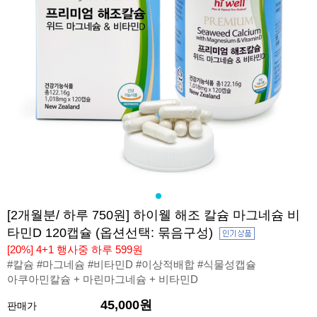
[2개월분/ 하루 750원] 하이웰 해조 칼슘 마그네슘 비
타민D 120캡슐 (옵션선택: 묶음구성)
[20%] 4+1 행사중 하루 599원
#칼슘 #마그네슘 #비타민D #이상적배합 #식물성캡슐
아쿠아민칼슘 + 마린마그네슘 + 비타민D
45,000원
판매가