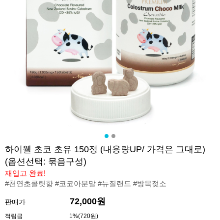
하이웰 초코 초유 150정 (내용량UP/ 가격은 그대로)
(옵션선택: 묶음구성)
재입고 완료!
#천연초콜릿향 #코코아분말 #뉴질랜드 #방목젖소
72,000원
판매가
적립금
1%(720원)