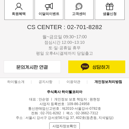
회원혜택
이달의이벤트
고객센터
샘플신청
CS CENTER : 02-701-8282
월~금요일 09:30~17:00
점심시간 12:00~13:10
토·일·공휴일 휴무
평일 오후4시결제까지 당일출고
하이웰소개
공지사항
이용약관
개인정보처리방침
주식회사 하이웰코리아
대표 : 안순영 ㅣ 개인정보 보호 책임자 : 원현정
사업자 등록번호 : 109-86-24958
통신판매업신고번호 : 제2010-서울강서-0782호
전화 : 02-701-8282 ㅣ 팩스 : 02-3662-7312
주소 : 서울시 강서구 강서로56가길 37, 402호(등촌동, 지석빌딩)
사업자정보확인