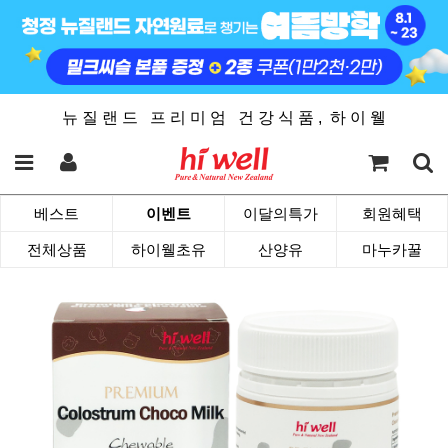
뉴 질 랜 드 프 리 미 엄 건 강 식 품 , 하 이 웰
베스트
이벤트
이달의특가
회원혜택
전체상품
하이웰초유
산양유
마누카꿀