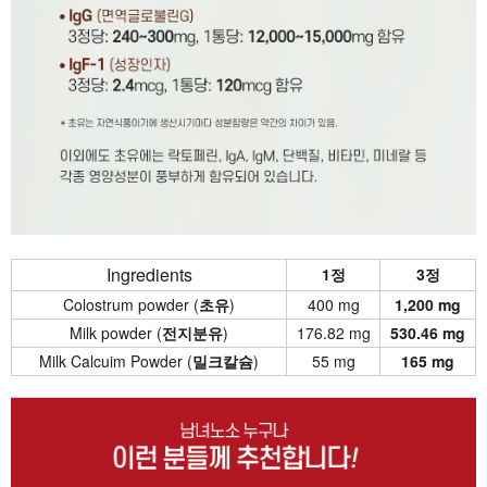
Ingredients
1정
3정
Colostrum powder (
초유
)
400 mg
1,200 mg
Milk powder (
전지분유
)
176.82 mg
530.46 mg
Milk Calcuim Powder (
밀크칼슘
)
55 mg
165 mg