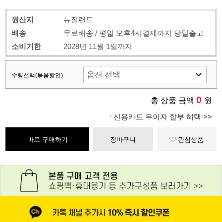
원산지
뉴질랜드
배송
무료배송 / 평일 오후4시결제까지 당일출고
소비기한
2028년 11월 1일까지
수량선택(묶음할인)
0
총 상품 금액
원
· 신용카드 무이자 할부 혜택 >>
바로 구매하기
장바구니
관심상품