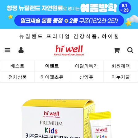
뉴 질 랜 드 프 리 미 엄 건 강 식 품 , 하 이 웰
베스트
이벤트
이달의특가
회원혜택
전체상품
하이웰초유
산양유
마누카꿀