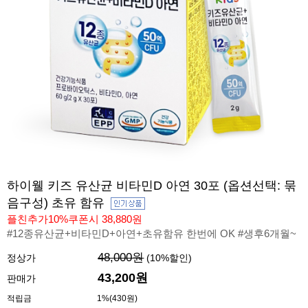
하이웰 키즈 유산균 비타민D 아연 30포 (옵션선택: 묶
음구성) 초유 함유
플친추가10%쿠폰시 38,880원
#12종유산균+비타민D+아연+초유함유 한번에 OK #생후6개월~
48,000원
정상가
(
10
%할인)
43,200원
판매가
적립금
1%(430원)