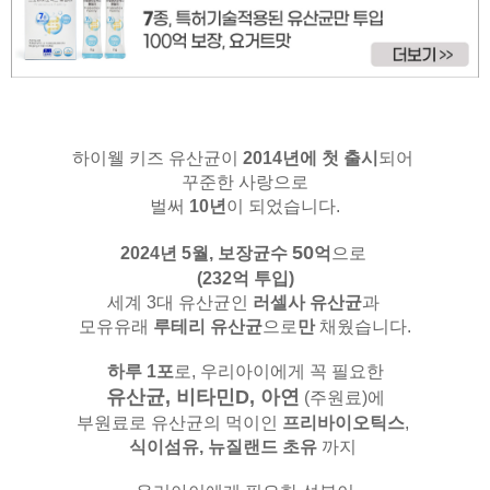
하이웰 키즈 유산균이
2014년에 첫 출시
되어
꾸준한 사랑으로
벌써
10년
이 되었습니다.
50
2024년 5월,
보장균수
억
으로
(232억 투입)
세계 3대 유산균인
러셀사 유산균
과
모유유래
루테리 유산균
으로
만
채웠습니다.
하루 1포
로, 우리아이에게 꼭 필요한
유산균, 비타민D, 아연
(주원료)
에
부원료로 유산균의 먹이인
프리바이오틱스
,
식이섬유,
뉴질랜드 초유
까지