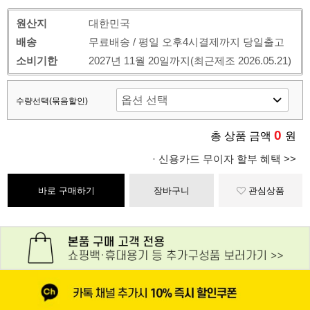
원산지
대한민국
배송
무료배송 / 평일 오후4시결제까지 당일출고
소비기한
2027년 11월 20일까지(최근제조 2026.05.21)
수량선택(묶음할인)
0
총 상품 금액
원
· 신용카드 무이자 할부 혜택 >>
바로 구매하기
장바구니
관심상품