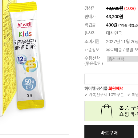
정상가
48,000원
(
10
%)
판매가
43,200원
적립금
430원
(*최종 적립금
원산지
대한민국
소비기한
2027년 11월 20
배송정보
무료배송 / 평일
수량선택
(묶음할인)
하이웰 공식몰
회원혜택
✔ 카톡친구시 10%쿠폰
✔ 회
바로구매