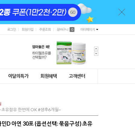
로그인
회원가입
주문조회
장바구니
0
마이페이지
이달의특가
회원혜택
고객센터
원
초유함유 한번에 OK #생후6개월~
민D 아연 30포 (옵션선택: 묶음구성) 초유