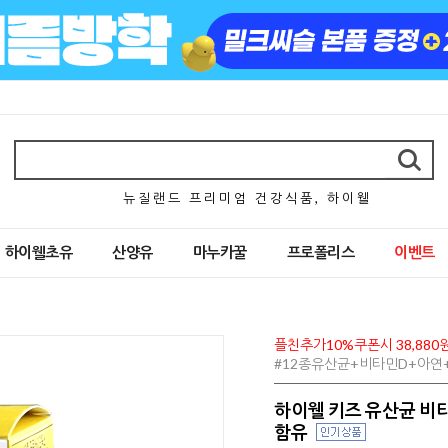
뉴 질 랜 드 프 리 미 엄 건 강 식 품 , 하 이 웰
하이웰초유
산양유
마누카꿀
프로폴리스
이벤트
플친추가10%쿠폰시 38,880
#12종유산균+비타민D+아연+
하이웰 키즈 유산균 비타
함유