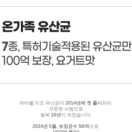
하이웰 키즈 유산균이
2014년에 첫 출시
되어
꾸준한 사랑으로
벌써
10년
이 되었습니다.
50
2024년 5월,
보장균수
억
으로