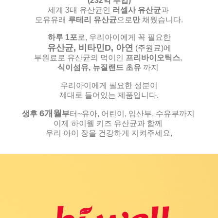
(232억 투입)
세계 3대 유산균인
러셀사 유산균
과
모유유래
루테리 유산균
으로
만
채웠습니다.
하루 1포
로, 우리아이에게 꼭 필요한
유산균, 비타민D, 아연
(주원료)
에
부원료로 유산균의 먹이인
프리바이오틱스
,
식이섬유,
뉴질랜드 초유
까지
우리아이에게 필요한 성분이
제대로 들어있는 제품입니다.
6
개월
생후
부
터~유아, 어린이, 임산부, 수유부까지
이제 하이웰 키즈 유산균과 함께
우리 아이 장을 건강하게 지켜주세요,