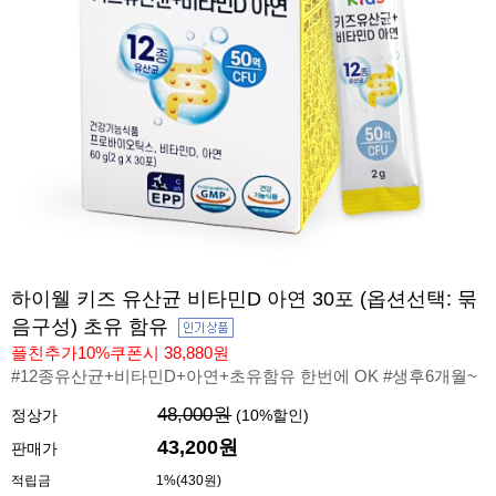
하이웰 키즈 유산균 비타민D 아연 30포 (옵션선택: 묶
음구성) 초유 함유
플친추가10%쿠폰시 38,880원
#12종유산균+비타민D+아연+초유함유 한번에 OK #생후6개월~
48,000원
정상가
(
10
%할인)
43,200원
판매가
적립금
1%(430원)