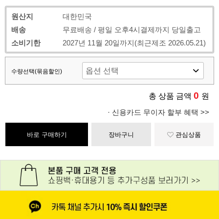
원산지
대한민국
배송
무료배송 / 평일 오후4시결제까지 당일출고
소비기한
2027년 11월 20일까지(최근제조 2026.05.21)
수량선택(묶음할인)
0
총 상품 금액
원
· 신용카드 무이자 할부 혜택 >>
바로 구매하기
장바구니
관심상품