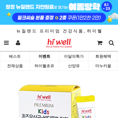
뉴 질 랜 드 프 리 미 엄 건 강 식 품 , 하 이 웰
베스트
이벤트
이달의특가
회원혜택
전체상품
하이웰초유
산양유
마누카꿀