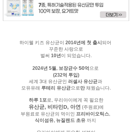
하이웰 키즈 유산균이
2014년에 첫 출시
되어
꾸준한 사랑으로
벌써
10년
이 되었습니다.
50
2024년 5월,
보장균수
억
으로
(232억 투입)
세계 3대 유산균인
러셀사 유산균
과
모유유래
루테리 유산균
으로
만
채웠습니다.
하루 1포
로, 우리아이에게 꼭 필요한
유산균, 비타민D, 아연
(주원료)
에
부원료로 유산균의 먹이인
프리바이오틱스
,
식이섬유,
뉴질랜드 초유
까지