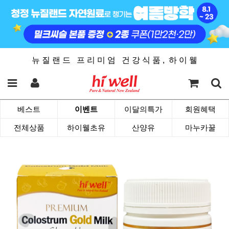
뉴 질 랜 드 프 리 미 엄 건 강 식 품 , 하 이 웰
베스트
이벤트
이달의특가
회원혜택
전체상품
하이웰초유
산양유
마누카꿀