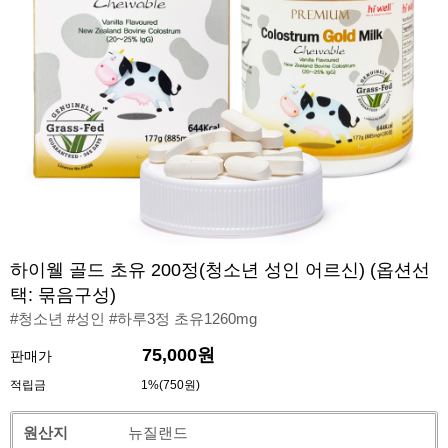
하이웰 골드 초유 200정(청소년 성인 어르신) (옵션선
택: 묶음구성)
#청소년 #성인 #하루3정 초유1260mg
75,000원
판매가
적립금
1%(750원)
원산지
뉴질랜드