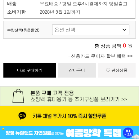
배송
무료배송 / 평일 오후4시결제까지 당일출고
소비기한
2028년 9월 1일까지
수량선택(묶음할인)
0
총 상품 금액
원
· 신용카드 무이자 할부 혜택 >>
바로 구매하기
장바구니
관심상품