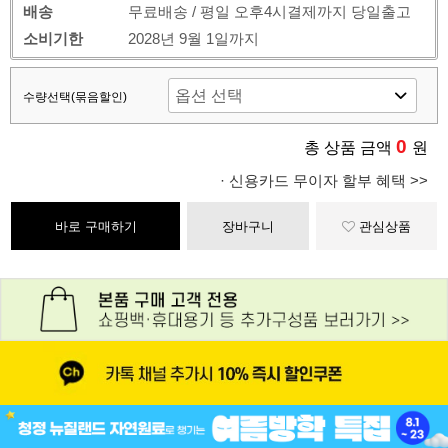
배송
무료배송 / 평일 오후4시결제까지 당일출고
소비기한
2028년 9월 1일까지
수량선택(묶음할인)
0
총 상품 금액
원
· 신용카드 무이자 할부 혜택 >>
바로 구매하기
장바구니
관심상품