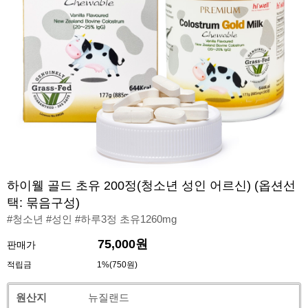
하이웰 골드 초유 200정(청소년 성인 어르신) (옵션선
택: 묶음구성)
#청소년 #성인 #하루3정 초유1260mg
75,000원
판매가
적립금
1%(750원)
원산지
뉴질랜드