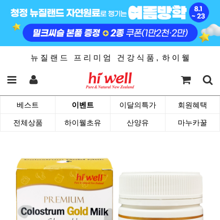
뉴 질 랜 드 프 리 미 엄 건 강 식 품 , 하 이 웰
베스트
이벤트
이달의특가
회원혜택
전체상품
하이웰초유
산양유
마누카꿀