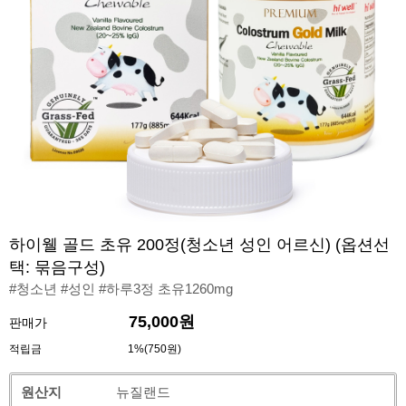
하이웰 골드 초유 200정(청소년 성인 어르신) (옵션선
택: 묶음구성)
#청소년 #성인 #하루3정 초유1260mg
75,000원
판매가
적립금
1%(750원)
원산지
뉴질랜드