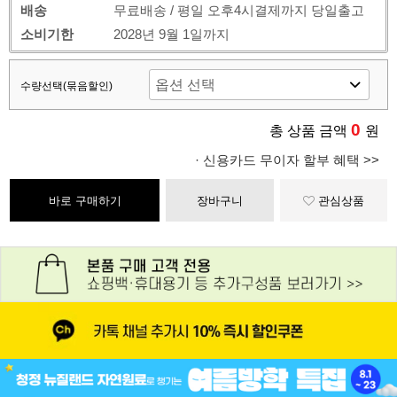
배송
무료배송 / 평일 오후4시결제까지 당일출고
소비기한
2028년 9월 1일까지
수량선택(묶음할인)
0
총 상품 금액
원
· 신용카드 무이자 할부 혜택 >>
바로 구매하기
장바구니
관심상품