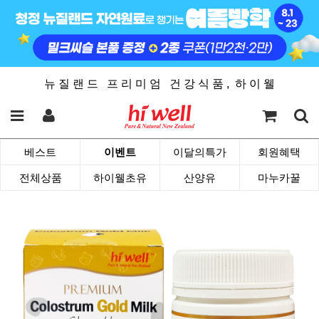
뉴 질 랜 드 프 리 미 엄 건 강 식 품 , 하 이 웰
베스트
이벤트
이달의특가
회원혜택
전체상품
하이웰초유
산양유
마누카꿀