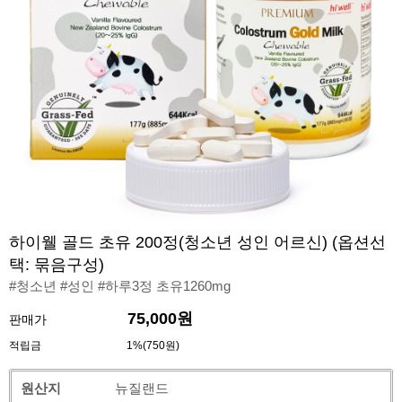
하이웰 골드 초유 200정(청소년 성인 어르신) (옵션선
택: 묶음구성)
#청소년 #성인 #하루3정 초유1260mg
75,000원
판매가
적립금
1%(750원)
원산지
뉴질랜드