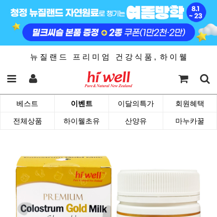
뉴 질 랜 드 프 리 미 엄 건 강 식 품 , 하 이 웰
베스트
이벤트
이달의특가
회원혜택
전체상품
하이웰초유
산양유
마누카꿀