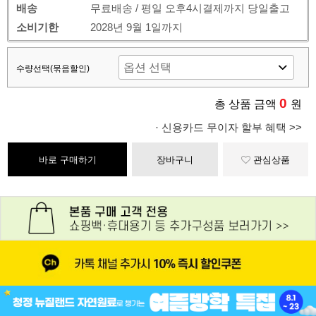
배송
무료배송 / 평일 오후4시결제까지 당일출고
소비기한
2028년 9월 1일까지
수량선택(묶음할인)
0
총 상품 금액
원
· 신용카드 무이자 할부 혜택 >>
바로 구매하기
장바구니
관심상품