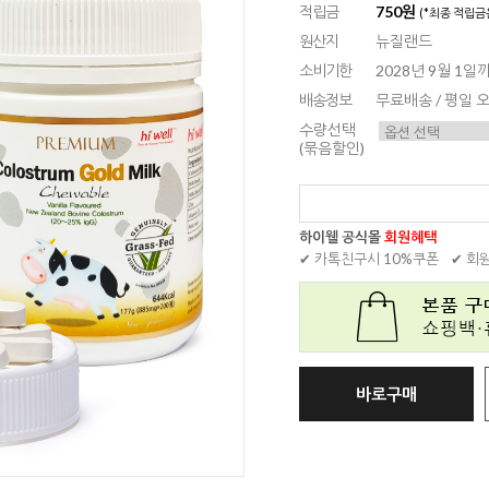
적립금
750원
(*최종 적립금
원산지
뉴질랜드
소비기한
2028년 9월 1일
배송정보
무료배송 / 평일
수량선택
(묶음할인)
하이웰 공식몰
회원혜택
✔ 카톡친구시 10%쿠폰
✔ 회
바로구매