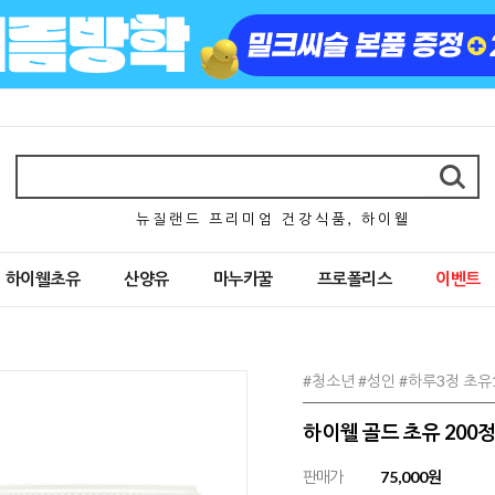
뉴 질 랜 드 프 리 미 엄 건 강 식 품 , 하 이 웰
하이웰초유
산양유
마누카꿀
프로폴리스
이벤트
#청소년 #성인 #하루3정 초유1
하이웰 골드 초유 200
판매가
75,000원