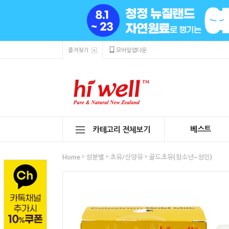
즐겨찾기
모바일앱다운
베스트
카테고리 전체보기
>
>
>
Home
성분별
초유/산양유
골드초유(청소년~성인)