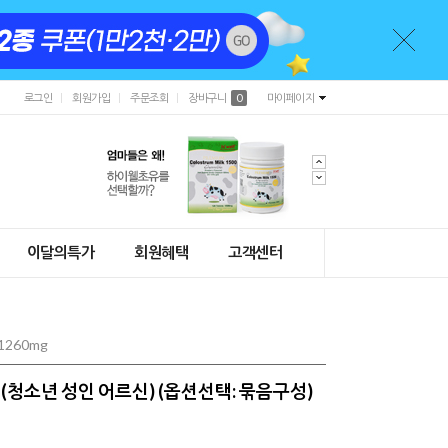
로그인
회원가입
주문조회
장바구니
0
마이페이지
이달의특가
회원혜택
고객센터
260mg
정(청소년 성인 어르신) (옵션선택: 묶음구성)