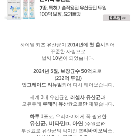
하이웰 키즈 유산균이
2014년에 첫 출시
되어
꾸준한 사랑으로
벌써
10년
이 되었습니다.
50
2024년 5월,
보장균수
억
으로
(
232억 투입)
업그레이드 리뉴얼
되어 다시 태어났습니다.
세계 3대 유산균인
러셀사 유산균
과
모유유래
루테리 유산균
으로
만
채웠습니다.
하루 1포
로, 우리아이에게 꼭 필요한
유산균, 비타민D, 아연
(주원료)
에
부원료로 유산균의 먹이인
프리바이오틱스,