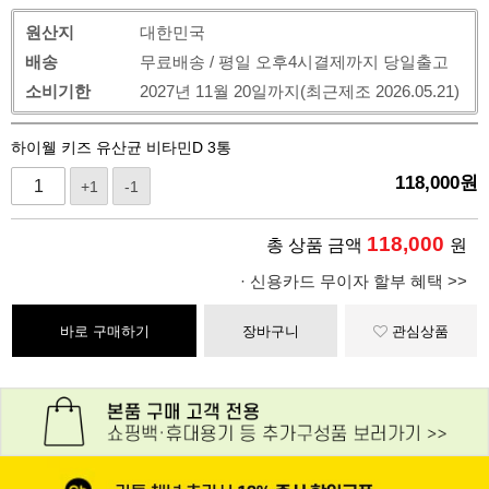
원산지
대한민국
배송
무료배송 / 평일 오후4시결제까지 당일출고
소비기한
2027년 11월 20일까지(최근제조 2026.05.21)
하이웰 키즈 유산균 비타민D 3통
118,000
원
+1
-1
118,000
총 상품 금액
원
· 신용카드 무이자 할부 혜택 >>
바로 구매하기
장바구니
관심상품