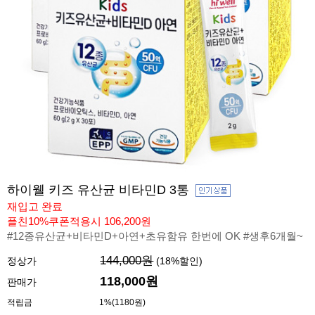
하이웰 키즈 유산균 비타민D 3통
재입고 완료
플친10%쿠폰적용시 106,200원
#12종유산균+비타민D+아연+초유함유 한번에 OK #생후6개월~
144,000원
정상가
(
18
%할인)
118,000
원
판매가
적립금
1%(1180원)