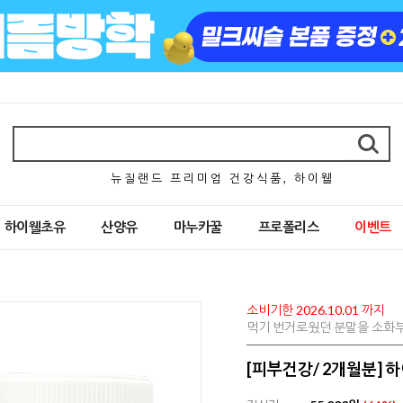
뉴 질 랜 드 프 리 미 엄 건 강 식 품 , 하 이 웰
하이웰초유
산양유
마누카꿀
프로폴리스
이벤트
소비기한 2026.10.01 까지
먹기 번거로웠던 분말을 소화
[피부건강/ 2개월분] 