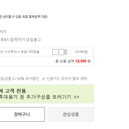
은 상이할 수 있음. 최종 결제금액 기준)
일까지
 오후4시결제까지 당일출고
이안 스피루리나 분말 180캡슐
19,900
원
19,900
총 상품 금액
원
원등급별 2~10% 추가할인
✔ 신용카드 무이자 할부 혜택
장바구니
관심상품