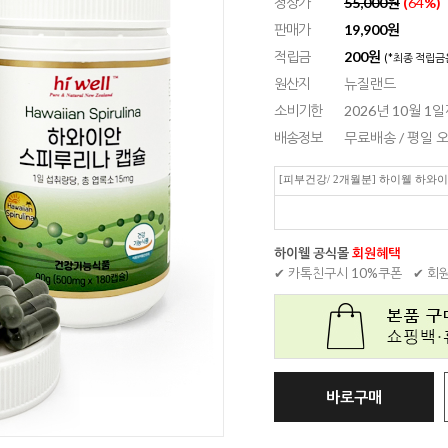
정상가
55,000원
(
64
%)
판매가
19,900
원
적립금
200원
(*최종 적립금
원산지
뉴질랜드
소비기한
2026년 10월 1
배송정보
무료배송 / 평일
[피부건강/ 2개월분] 하이웰 하와
하이웰 공식몰
회원혜택
✔ 카톡친구시 10%쿠폰
✔ 회
바로구매