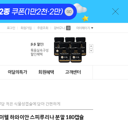
로그인
회원가입
주문조회
장바구니
0
마이페이지
이달의특가
회원혜택
고객센터
부담 적은 식물성캡슐에 담아 간편하게
하이웰 하와이안 스피루리나 분말 180캡슐