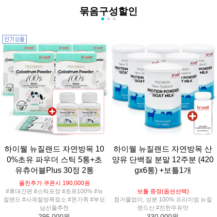
묶음구성할인
하이웰 뉴질랜드 자연방목 10
하이웰 뉴질랜드 자연방목 산
0%초유 파우더 스틱 5통+초
양유 단백질 분말 12주분 (420
유츄어블Plus 30정 2통
gx6통) +보틀1개
플친추가 쿠폰시 190,000원
#휴대간편 #스틱포장 #초유100% #뉴
보틀 증정(옵션선택)
질랜드 #사계절방목젖소 #온가족 #부모
첨가물없이, 성분 100% 프리미엄 뉴질
님선물추천
랜드산 #진한우유맛
295,000원
330,000원