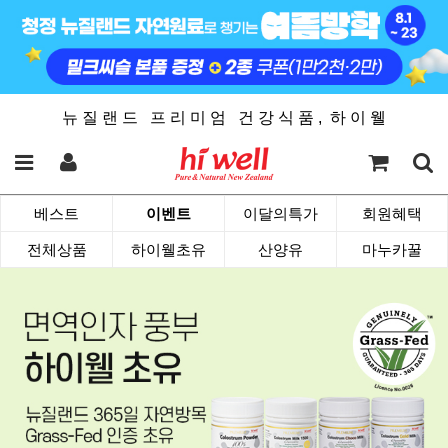
뉴 질 랜 드 프 리 미 엄 건 강 식 품 , 하 이 웰
베스트
이벤트
이달의특가
회원혜택
전체상품
하이웰초유
산양유
마누카꿀