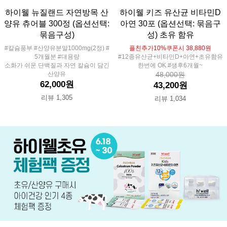
하이웰 뉴질랜드 자연방목 산
하이웰 키즈 유산균 비타민D
양유 츄어블 300정 (옵션선택:
아연 30포 (옵션선택: 묶음구
묶음구성)
성) 초유 함유
#칼슘풍부 #산양유분말1000mg(2정) #
플친추가10%쿠폰시 38,880원
5개월분 #대용량
#12종유산균+비타민D+아연+초유함유
소화가 쉬운 단백질과 자연 칼슘이 담긴
한번에 OK #생후6개월~
산양유
48,000원
62,000원
43,200원
리뷰 1,305
리뷰 1,034