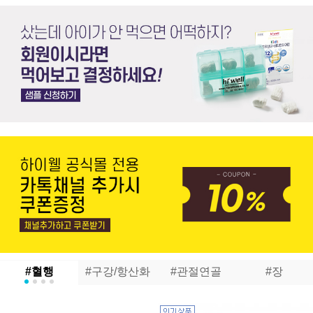
#혈행
#구강/항산화
#관절연골
#장