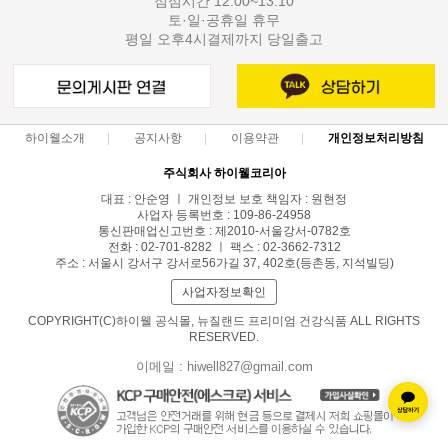
점심시간 12:00~13:10
토·일·공휴일 휴무
평일 오후4시결제까지 당일출고
하이웰소개
공지사항
이용약관
개인정보처리방침
주식회사 하이웰코리아
대표 : 안순영 ㅣ 개인정보 보호 책임자 : 원현정
사업자 등록번호 : 109-86-24958
통신판매업신고번호 : 제2010-서울강서-0782호
전화 : 02-701-8282 ㅣ 팩스 : 02-3662-7312
주소 : 서울시 강서구 강서로56가길 37, 402호(등촌동, 지석빌딩)
사업자정보확인
COPYRIGHT(C)하이웰 공식몰, 뉴질랜드 프리미엄 건강식품 ALL RIGHTS
RESERVED.
이메일 : hiwell827@gmail.com