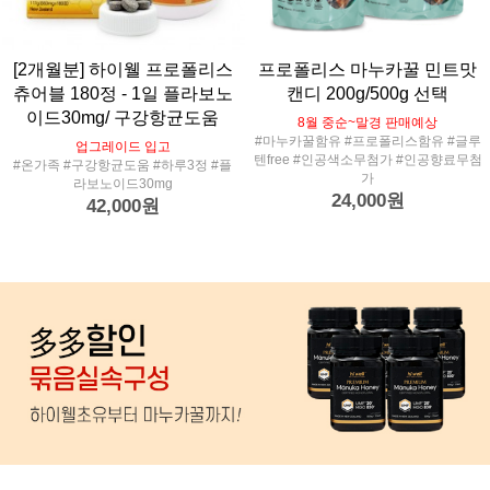
[2개월분] 하이웰 프로폴리스
프로폴리스 마누카꿀 민트맛
츄어블 180정 - 1일 플라보노
캔디 200g/500g 선택
이드30mg/ 구강항균도움
8월 중순~말경 판매예상
#마누카꿀함유 #프로폴리스함유 #글루
업그레이드 입고
텐free #인공색소무첨가 #인공향료무첨
#온가족 #구강항균도움 #하루3정 #플
가
라보노이드30mg
24,000원
42,000원