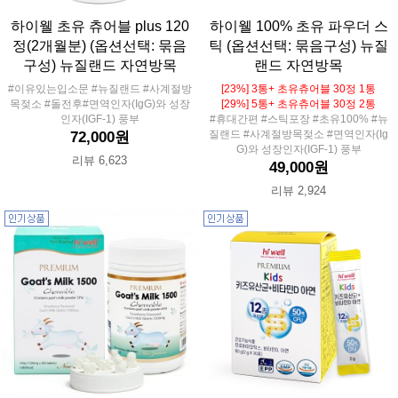
하이웰 초유 츄어블 plus 120
하이웰 100% 초유 파우더 스
정(2개월분) (옵션선택: 묶음
틱 (옵션선택: 묶음구성) 뉴질
구성) 뉴질랜드 자연방목
랜드 자연방목
#이유있는입소문 #뉴질랜드 #사계절방
[23%] 3통+ 초유츄어블 30정 1통
목젖소 #돌전후#면역인자(IgG)와 성장
[29%] 5통+ 초유츄어블 30정 2통
인자(IGF-1) 풍부
#휴대간편 #스틱포장 #초유100% #뉴
질랜드 #사계절방목젖소 #면역인자(Ig
72,000원
G)와 성장인자(IGF-1) 풍부
리뷰 6,623
49,000원
리뷰 2,924