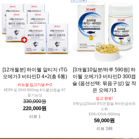
[12개월분] 하이웰 알티지 rTG
[3개월10일분/하루 590원] 하
오메가3 비타민D 4+2(총 6통)
이웰 오메가3 비타민D 300캡
슐 (옵션선택: 묶음구성) 알 작
리뉴얼 입고기념 4+2
은 오메가3
#EPA 및 DHA 900mg #식물성캡슐 #7
중기능성
입고 완료!
330,000원
#목넘김Good #작은캡슐 #비린냄새최
220,000원
소화
EPA+DHA=900mg
리뷰 1
59,000원
리뷰 248