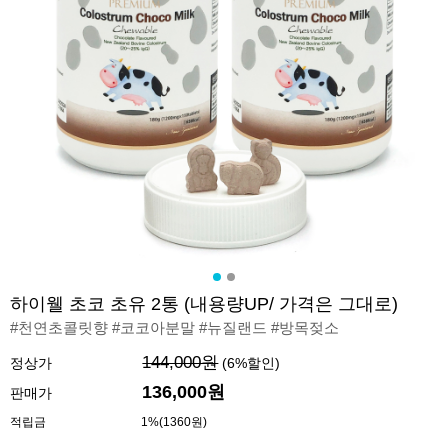
하이웰 초코 초유 2통 (내용량UP/ 가격은 그대로)
#천연초콜릿향 #코코아분말 #뉴질랜드 #방목젖소
144,000원
정상가
(
6
%할인)
136,000원
판매가
적립금
1%(1360원)