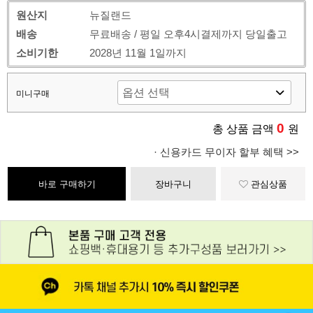
원산지
뉴질랜드
배송
무료배송 / 평일 오후4시결제까지 당일출고
소비기한
2028년 11월 1일까지
미니구매
0
총 상품 금액
원
· 신용카드 무이자 할부 혜택 >>
바로 구매하기
장바구니
관심상품