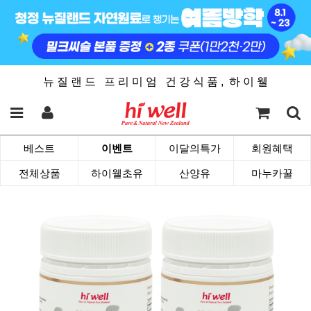
뉴 질 랜 드 프 리 미 엄 건 강 식 품 , 하 이 웰
베스트
이벤트
이달의특가
회원혜택
전체상품
하이웰초유
산양유
마누카꿀