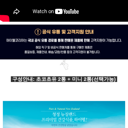
구성안내: 초코초유 2통 + 미니 2통(선택가능)