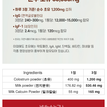
Ingredients
1정
3정
Colostrum powder (
초유
)
400 mg
1,200 mg
Milk powder (
전지분유
)
176.82 mg
530.46 mg
Milk Calcuim Powder (
밀크칼슘
)
55 mg
165 mg