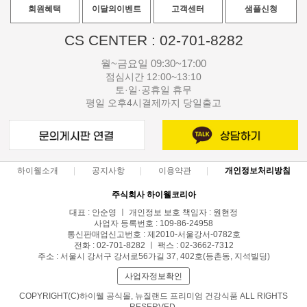
회원혜택
이달의이벤트
고객센터
샘플신청
CS CENTER : 02-701-8282
월~금요일 09:30~17:00
점심시간 12:00~13:10
토·일·공휴일 휴무
평일 오후4시결제까지 당일출고
하이웰소개
공지사항
이용약관
개인정보처리방침
주식회사 하이웰코리아
대표 : 안순영 ㅣ 개인정보 보호 책임자 : 원현정
사업자 등록번호 : 109-86-24958
통신판매업신고번호 : 제2010-서울강서-0782호
전화 : 02-701-8282 ㅣ 팩스 : 02-3662-7312
주소 : 서울시 강서구 강서로56가길 37, 402호(등촌동, 지석빌딩)
사업자정보확인
COPYRIGHT(C)하이웰 공식몰, 뉴질랜드 프리미엄 건강식품 ALL RIGHTS
RESERVED.