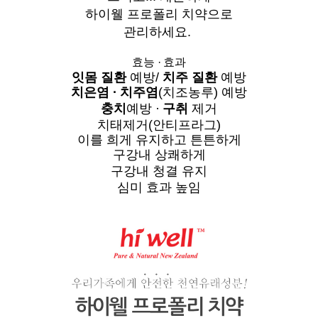
하이웰 프로폴리 치약으로
관리하세요.
효능
·
효과
잇몸 질환
예방/
치주 질환
예방
치은염
·
치주염
(치조농루) 예방
충치
예방
·
구취
제거
치태제거(안티프라그)
이를 희게 유지하고 튼튼하게
구강내 상쾌하게
구강내 청결 유지
심미 효과 높임