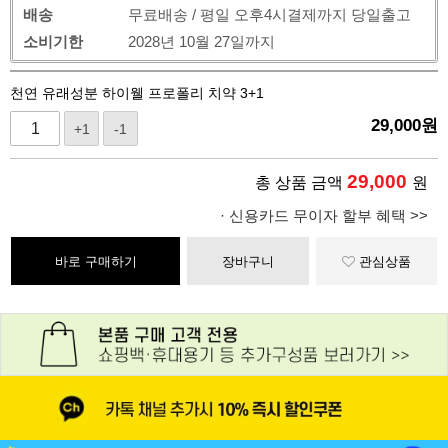
배송
무료배송 / 평일 오후4시결제까지 당일출고
소비기한
2028년 10월 27일까지
천연 유래성분 하이웰 프로폴리 치약 3+1
29,000
원
+1
-1
29,000
총 상품 금액
원
· 신용카드 무이자 할부 혜택 >>
바로 구매하기
장바구니
관심상품