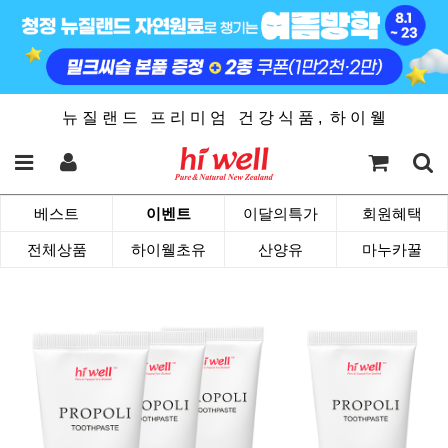
뉴 질 랜 드 프 리 미 엄 건 강 식 품 , 하 이 웰
베스트
이벤트
이달의특가
회원혜택
전체상품
하이웰초유
산양유
마누카꿀