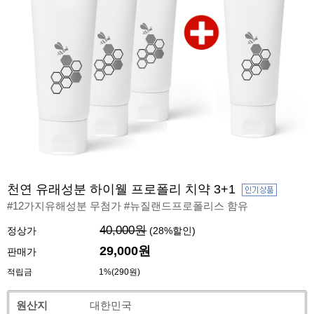
천연 유래성분 하이웰 프로폴리 치약 3+1
#12가지유해성분 무첨가 #뉴질랜드프로폴리스 함유
40,000원
정상가
(
28
%할인)
29,000
원
판매가
적립금
1%(290원)
원산지
대한민국