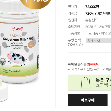
판매가
72,000원
적립금
720원
(*최종 적립금
원산지
뉴질랜드
소비기한
2028년 12월 7
배송정보
무료배송 / 평일
수량선택
(묶음할인)
하이웰 공식몰
회원혜택
✔ 카톡친구시 10%쿠폰
✔ 회
바로구매