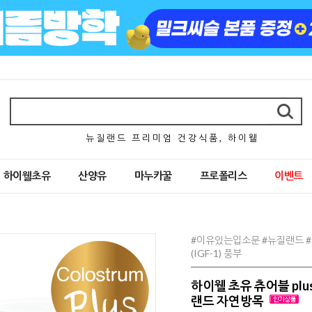
뉴 질 랜 드 프 리 미 엄 건 강 식 품 , 하 이 웰
하이웰초유
산양유
마누카꿀
프로폴리스
이벤트
#이유있는입소문 #뉴질랜드 #
(IGF-1) 풍부
하이웰 초유 츄어블 plu
랜드 자연방목