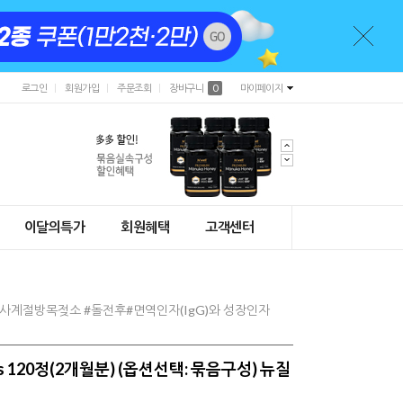
로그인
회원가입
주문조회
장바구니
0
마이페이지
이달의특가
회원혜택
고객센터
사계절방목젖소 #돌전후#면역인자(IgG)와 성장인자
s 120정(2개월분) (옵션선택: 묶음구성) 뉴질