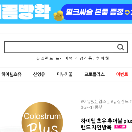
뉴 질 랜 드 프 리 미 엄 건 강 식 품 , 하 이 웰
하이웰초유
산양유
마누카꿀
프로폴리스
이벤트
#이유있는입소문 #뉴질랜드 #
(IGF-1) 풍부
하이웰 초유 츄어블 plu
랜드 자연방목