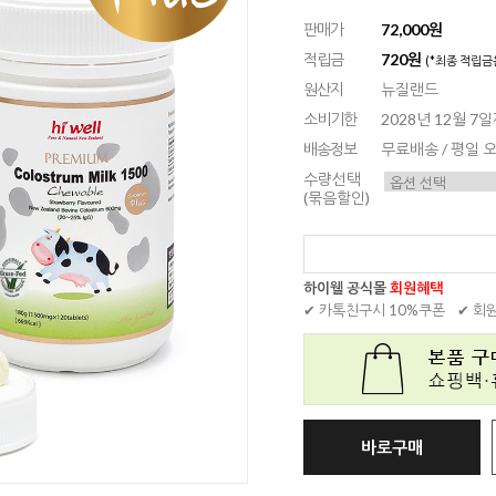
판매가
72,000원
적립금
720원
(*최종 적립금
원산지
뉴질랜드
소비기한
2028년 12월 7
배송정보
무료배송 / 평일
수량선택
(묶음할인)
하이웰 공식몰
회원혜택
✔ 카톡친구시 10%쿠폰
✔ 회
바로구매