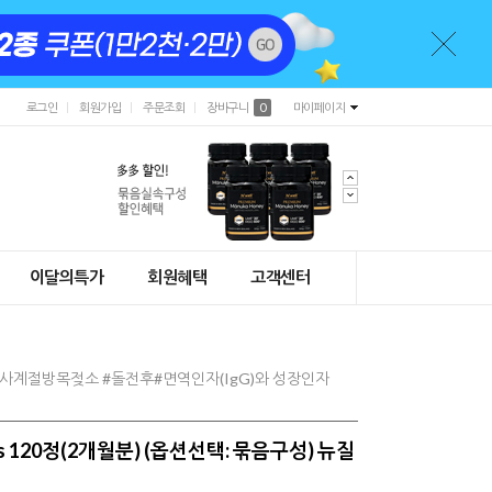
로그인
회원가입
주문조회
장바구니
0
마이페이지
이달의특가
회원혜택
고객센터
사계절방목젖소 #돌전후#면역인자(IgG)와 성장인자
s 120정(2개월분) (옵션선택: 묶음구성) 뉴질