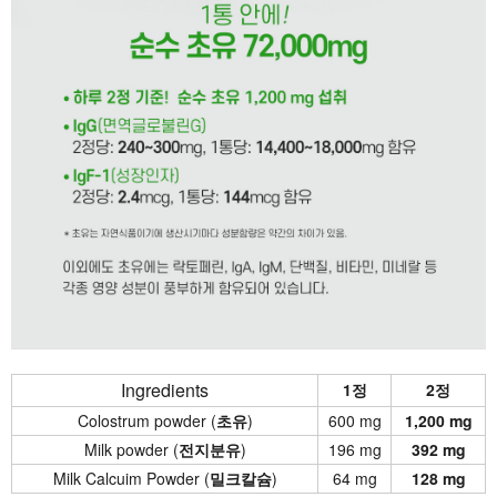
Ingredients
1정
2정
Colostrum powder (
초유
)
600 mg
1,200 mg
Milk powder (
전지분유
)
196 mg
392 mg
Milk Calcuim Powder (
밀크칼슘
)
64 mg
128 mg