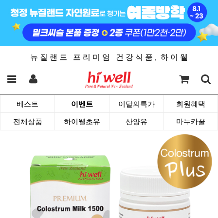
뉴 질 랜 드 프 리 미 엄 건 강 식 품 , 하 이 웰
베스트
이벤트
이달의특가
회원혜택
전체상품
하이웰초유
산양유
마누카꿀