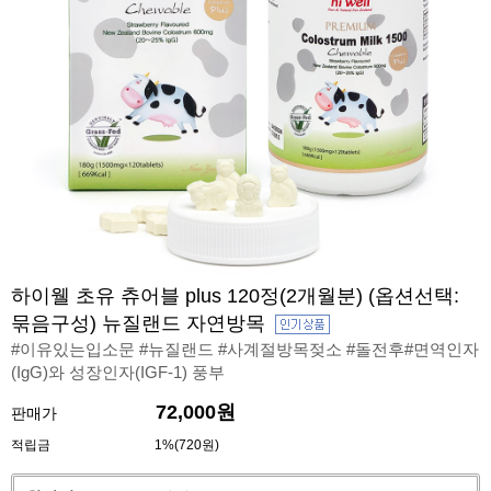
하이웰 초유 츄어블 plus 120정(2개월분) (옵션선택:
묶음구성) 뉴질랜드 자연방목
#이유있는입소문 #뉴질랜드 #사계절방목젖소 #돌전후#면역인자
(IgG)와 성장인자(IGF-1) 풍부
72,000원
판매가
적립금
1%(720원)