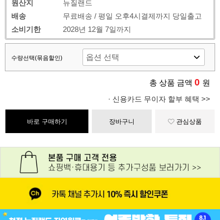
원산지
뉴질랜드
배송
무료배송 / 평일 오후4시결제까지 당일출고
소비기한
2028년 12월 7일까지
수량선택(묶음할인)
0
총 상품 금액
원
· 신용카드 무이자 할부 혜택 >>
바로 구매하기
장바구니
관심상품