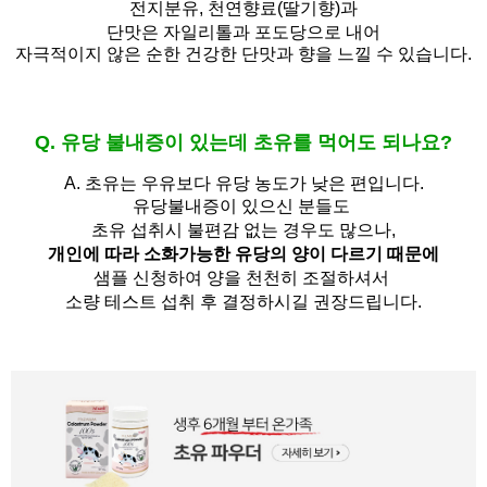
전지분유,
천연향료(딸기향)과
단맛은 자일리톨과 포도당으로 내어
자극적이지 않은 순한 건강한 단맛과 향을 느낄 수 있습니다.
Q. 유당 불내증이 있는데 초유를 먹어도 되나요?
A.
초유는 우유보다 유당 농도가 낮은 편입니다.
유당불내증이 있으신 분들도 
초유 섭취시 불편감 없는 경우도 많으나,
개인에 따라 소화가능한 유당의 양이 다르기 때문에
샘플 신청하여 양을 천천히 조절하셔서
소량 테스트 섭취 후 결정하시길 권장드립니다.