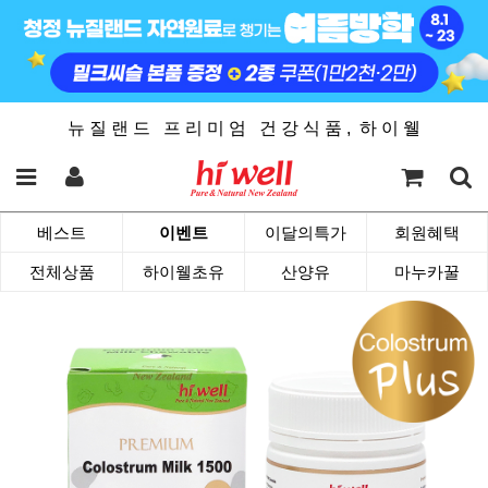
뉴 질 랜 드 프 리 미 엄 건 강 식 품 , 하 이 웰
베스트
이벤트
이달의특가
회원혜택
전체상품
하이웰초유
산양유
마누카꿀