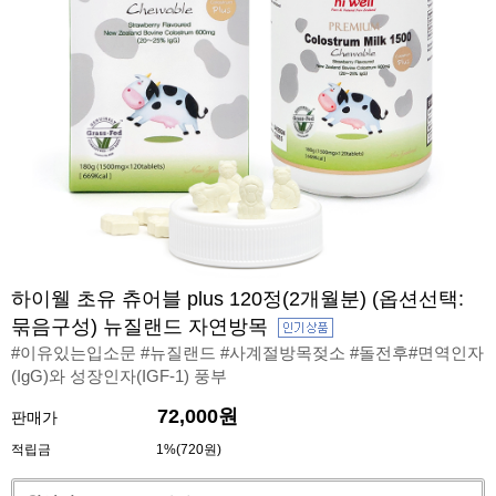
하이웰 초유 츄어블 plus 120정(2개월분) (옵션선택:
묶음구성) 뉴질랜드 자연방목
#이유있는입소문 #뉴질랜드 #사계절방목젖소 #돌전후#면역인자
(IgG)와 성장인자(IGF-1) 풍부
72,000원
판매가
적립금
1%(720원)