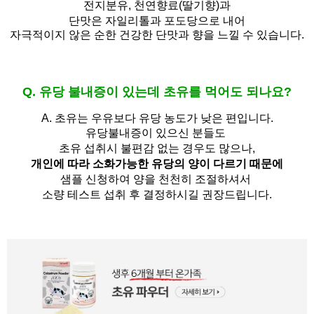
전지분유,
천연향료(딸기향)과
단맛은 자일리톨과 포도당으로 내어
자극적이지 않은 순한 건강한 단맛과 향을 느낄 수 있습니다.
Q. 유당 불내증이 있는데 초유를 먹어도 되나요?
A.
초유는 우유보다 유당 농도가 낮은 편입니다.
유당불내증이 있으신 분들도 
초유 섭취시 불편감 없는 경우도 많으나,
개인에 따라 소화가능한 유당의 양이 다르기 때문에
샘플 신청하여 양을 천천히 조절하셔서
소량 테스트 섭취 후 결정하시길 권장드립니다.