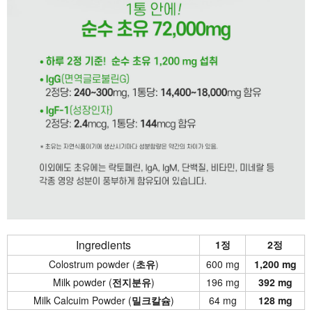
Ingredients
1정
2정
Colostrum powder (
초유
)
600 mg
1,200 mg
Milk powder (
전지분유
)
196 mg
392 mg
Milk Calcuim Powder (
밀크칼슘
)
64 mg
128 mg