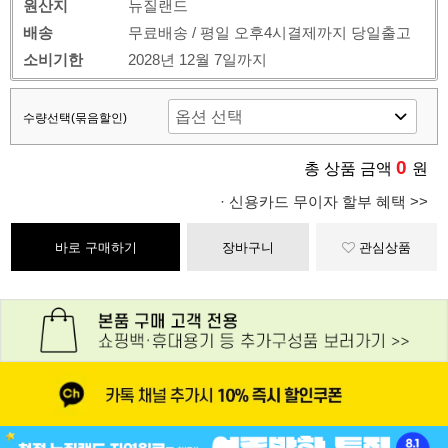
원산지
뉴질랜드
배송
무료배송 / 평일 오후4시결제까지 당일출고
소비기한
2028년 12월 7일까지
수량선택(묶음할인)
0
총 상품 금액
원
· 신용카드 무이자 할부 혜택 >>
바로 구매하기
장바구니
관심상품