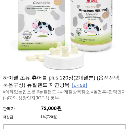
하이웰 초유 츄어블 plus 120정(2개월분) (옵션선택:
묶음구성) 뉴질랜드 자연방목
#이유있는입소문 #뉴질랜드 #사계절방목젖소 #돌전후#면역인자
(IgG)와 성장인자(IGF-1) 풍부
72,000원
판매가
적립금
1%(720원)