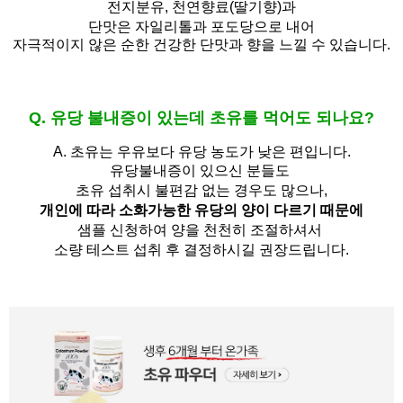
전지분유,
천연향료(딸기향)과
단맛은 자일리톨과 포도당으로 내어
자극적이지 않은 순한 건강한 단맛과 향을 느낄 수 있습니다.
Q. 유당 불내증이 있는데 초유를 먹어도 되나요?
A.
초유는 우유보다 유당 농도가 낮은 편입니다.
유당불내증이 있으신 분들도 
초유 섭취시 불편감 없는 경우도 많으나,
개인에 따라 소화가능한 유당의 양이 다르기 때문에
샘플 신청하여 양을 천천히 조절하셔서
소량 테스트 섭취 후 결정하시길 권장드립니다.