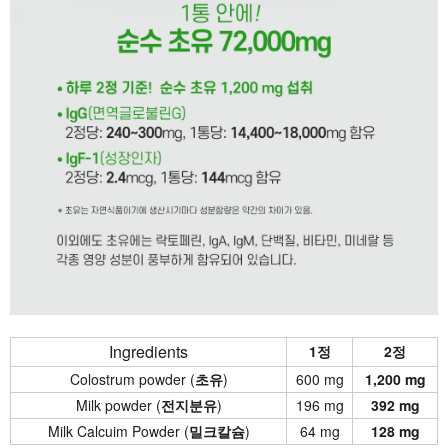
Ingredients
1정
2정
Colostrum powder (
초유
)
600 mg
1,200 mg
Milk powder (
전지분유
)
196 mg
392 mg
Milk Calcuim Powder (
밀크칼슘
)
64 mg
128 mg