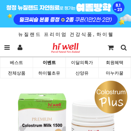
뉴 질 랜 드 프 리 미 엄 건 강 식 품 , 하 이 웰
베스트
이벤트
이달의특가
회원혜택
전체상품
하이웰초유
산양유
마누카꿀