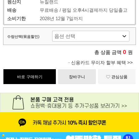
원산지
뉴질랜드
배송
무료배송 / 평일 오후4시결제까지 당일출고
소비기한
2028년 12월 7일까지
수량선택(묶음할인)
0
총 상품 금액
원
· 신용카드 무이자 할부 혜택 >>
바로 구매하기
장바구니
관심상품