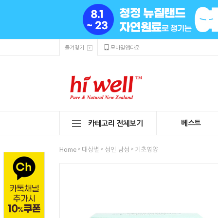
즐겨찾기
모바일앱다운
베스트
카테고리 전체보기
>
>
>
Home
대상별
성인 남성
기초영양