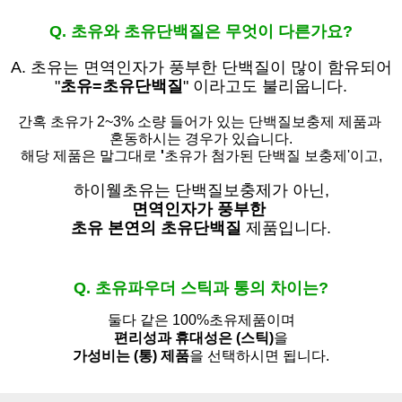
Q. 초유와 초유단백질은 무엇이 다른가요?
A. 초유는
면역인자가 풍부한 단백질이 많이 함유되어
"
초유=초유단백질
" 이라고도 불리웁니다.
간혹 초유가 2~3% 소량 들어가 있는 단백질보충제 제품과
혼동하시는 경우가 있습니다.
해당 제품은 말그대로
'
초유가 첨가된 단백질 보충제'
이고,
하이웰초유는 단백질보충제가 아닌,
면역인자가 풍부한
초유 본연의 초유단백질
제품입니다.
Q. 초유파우더 스틱과 통의 차이는?
둘다 같은 100%초유제품이며
편리성과 휴대성은 (스틱)
을
가성비는 (통) 제품
을 선택하시면 됩니다.