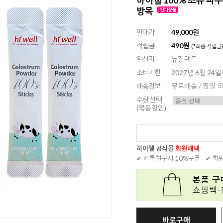
방목
판매가
49,000원
적립금
490원
(*최종 적립금
원산지
뉴질랜드
소비기한
2027년 6월 24
배송정보
무료배송 / 평일
수량선택
(묶음할인)
하이웰 공식몰
회원혜택
✔ 카톡친구시 10%쿠폰
✔ 회
바로구매