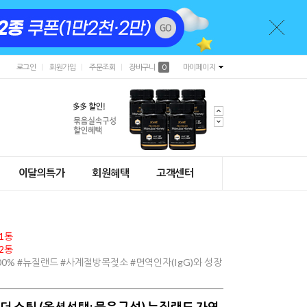
로그인
회원가입
주문조회
장바구니
0
마이페이지
이달의특가
회원혜택
고객센터
 1통
 2통
0% #뉴질랜드 #사계절방목젖소 #면역인자(IgG)와 성장
우더 스틱 (옵션선택: 묶음구성) 뉴질랜드 자연