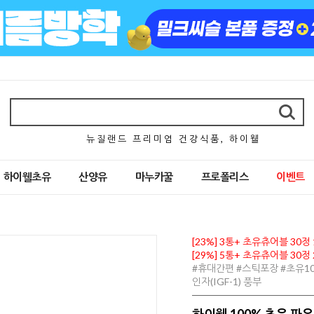
뉴 질 랜 드 프 리 미 엄 건 강 식 품 , 하 이 웰
하이웰초유
산양유
마누카꿀
프로폴리스
이벤트
[23%] 3통+ 초유츄어블 30정
[29%] 5통+ 초유츄어블 30정
#휴대간편 #스틱포장 #초유10
인자(IGF-1) 풍부
하이웰 100% 초유 파