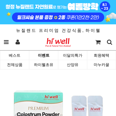
뉴 질 랜 드 프 리 미 엄 건 강 식 품 , 하 이 웰
베스트
이벤트
이달의특가
회원혜택
전체상품
하이웰초유
산양유
마누카꿀