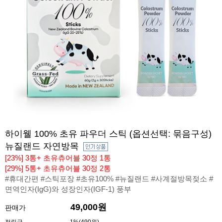
하이웰 100% 초유 파우더 스틱 (옵션선택: 묶음구성)
뉴질랜드 자연방목
[23%] 3통+ 초유츄어블 30정 1통
[29%] 5통+ 초유츄어블 30정 2통
#휴대간편 #스틱포장 #초유100% #뉴질랜드 #사계절방목젖소 #
면역인자(IgG)와 성장인자(IGF-1) 풍부
49,000원
판매가