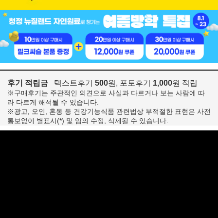
후기 적립금
텍스트후기
500
원, 포토후기
1,000
원 적립
※구매후기는 주관적인 의견으로 사실과 다르거나 보는 사람에 따
라 다르게 해석될 수 있습니다.
※광고, 오인, 혼동 등 건강기능식품 관련법상 부적절한 표현은 사전
통보없이 별표시(*) 및 임의 수정, 삭제될 수 있습니다.