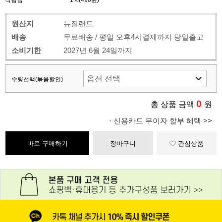
적립금
1%(490원)
원산지
뉴질랜드
배송
무료배송 / 평일 오후4시결제까지 당일출고
소비기한
2027년 6월 24일까지
수량선택(묶음할인)
0
총 상품 금액
원
· 신용카드 무이자 할부 혜택 >>
바로 구매하기
장바구니
관심상품