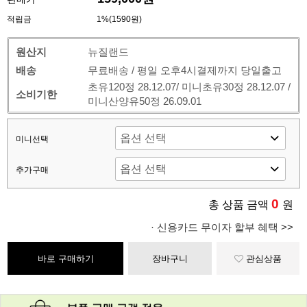
적립금
1%(1590원)
원산지
뉴질랜드
배송
무료배송 / 평일 오후4시결제까지 당일출고
초유120정 28.12.07/ 미니초유30정 28.12.07 /
소비기한
미니산양유50정 26.09.01
미니선택
추가구매
0
총 상품 금액
원
· 신용카드 무이자 할부 혜택 >>
바로 구매하기
장바구니
관심상품