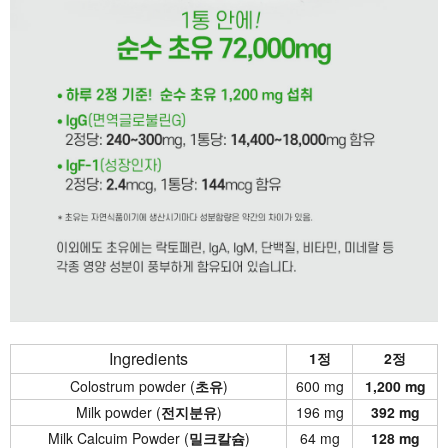
Ingredients
1정
2정
Colostrum powder (
초유
)
600 mg
1,200 mg
Milk powder (
전지분유
)
196 mg
392 mg
Milk Calcuim Powder (
밀크칼슘
)
64 mg
128 mg