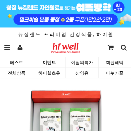
뉴 질 랜 드 프 리 미 엄 건 강 식 품 , 하 이 웰
베스트
이벤트
이달의특가
회원혜택
전체상품
하이웰초유
산양유
마누카꿀