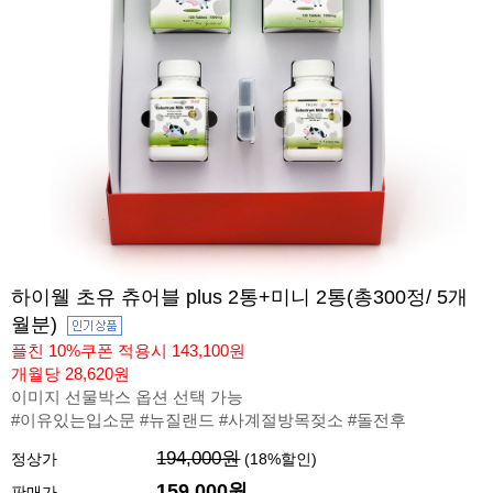
하이웰 초유 츄어블 plus 2통+미니 2통(총300정/ 5개
월분)
플친 10%쿠폰 적용시 143,100원
개월당 28,620원
이미지 선물박스 옵션 선택 가능
#이유있는입소문 #뉴질랜드 #사계절방목젖소 #돌전후
194,000원
정상가
(
18
%할인)
159,000원
판매가