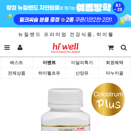
뉴 질 랜 드 프 리 미 엄 건 강 식 품 , 하 이 웰
베스트
이벤트
이달의특가
회원혜택
전체상품
하이웰초유
산양유
마누카꿀