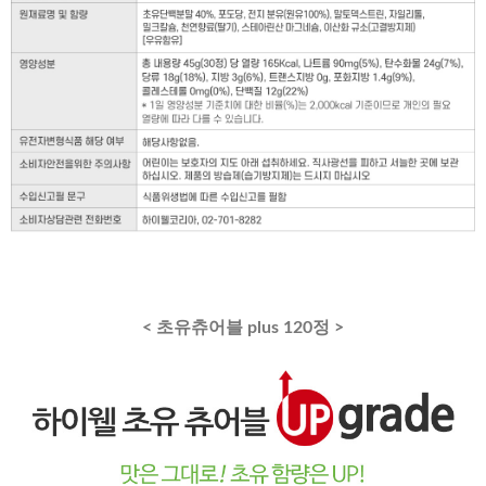
< 초유츄어블 plus 120정 >