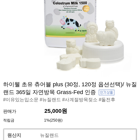
하이웰 초유 츄어블 plus (30정, 120정 옵션선택)/ 뉴질
랜드 365일 자연방목 Grass-Fed 인증
#이유있는입소문 #뉴질랜드 #사계절방목젖소 #돌전후
25,000원
판매가
적립금
1%(250원)
원산지
뉴질랜드