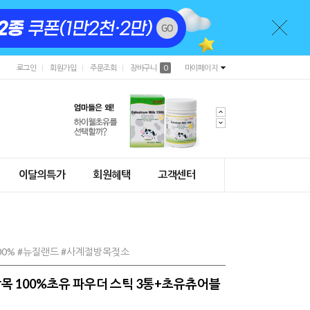
로그인
회원가입
주문조회
장바구니
0
마이페이지
이달의특가
회원혜택
고객센터
00% #뉴질랜드 #사계절방목젖소
목 100%초유 파우더 스틱 3통+초유츄어블