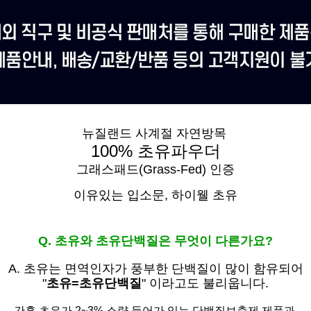
뉴질랜드 사계절 자연방목
100% 초유파우더
그래스패드(Grass-Fed) 인증
이유있는 입소문,
하이웰 초유
Q. 초유와 초유단백질은 무엇이 다른가요?
A. 초유는
면역인자가 풍부한 단백질이 많이 함유되어
"
초유=초유단백질
" 이라고도 불리웁니다.
간혹 초유가 2~3% 소량 들어가 있는 단백질보충제 제품과