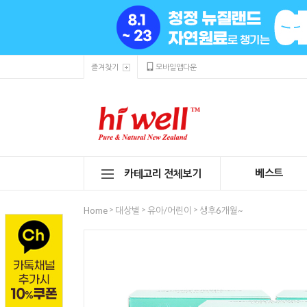
즐겨찾기
모바일앱다운
베스트
카테고리 전체보기
>
>
>
Home
대상별
유아/어린이
생후6개월~