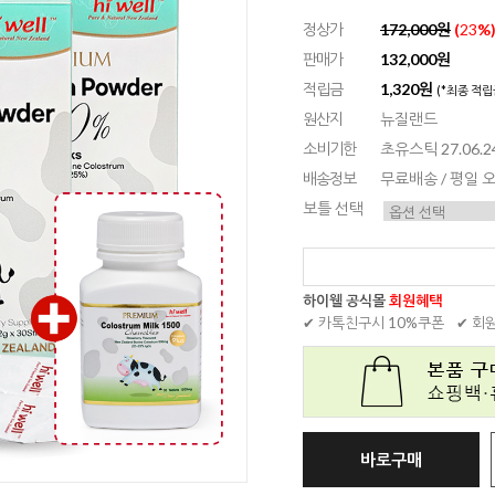
정상가
172,000원
(
23
%
판매가
132,000원
적립금
1,320원
(*최종 적립
원산지
뉴질랜드
소비기한
초유스틱 27.06.24
배송정보
무료배송 / 평일
보틀 선택
하이웰 공식몰
회원혜택
✔ 카톡친구시 10%쿠폰
✔ 회
바로구매