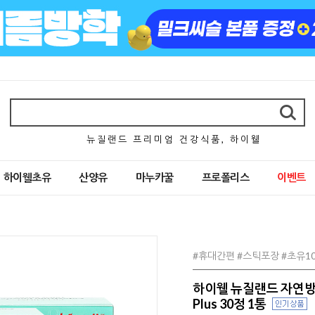
뉴 질 랜 드 프 리 미 엄 건 강 식 품 , 하 이 웰
하이웰초유
산양유
마누카꿀
프로폴리스
이벤트
#휴대간편 #스틱포장 #초유1
하이웰 뉴질랜드 자연방
Plus 30정 1통